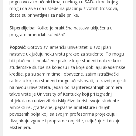
pogotovo ako učenici imaju nekoga u SAD-u kod kojeg
mogu da žive i da uštede na plaćanju životnih troškova,
dosta su prihvatljivi i za naše prilike.
Stipendije.ba:
Koliko je praktična nastava uključena u
program američkih koledža?
Popović
: Gotovo svi američki univerziteti u svoj plan
nastave uključuju neku vrstu prakse za studente. To mogu
biti plaćene ili neplaćene prakse koje studenti nalaze kroz
studentske službe na koledžu i za koje dobijaju akademske
kredite, pa su samim time i obavezne, zatim istraživački
radovi u kojima studenti mogu učestvovati, te razni projekti
na nivou univerziteta. Jedan od najinteresantnijih primjera
takve vrste je University of Kentucky koji pri izgradnji
objekata na univerzitetu isključivo koristi svoje studente
arhitekture, građevine, pejzažne arhitekture i drugih
povezanih polja koji sa svojim profesorima projektuju i
dizajniraju zgrade i propratne objekte, uključujući i dizajn
eksterijera.