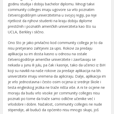
godinu studija i dobiju bachelor diplomu. Mnogi takvi
community colleges imaju ugovore sa vrlo poznatim
četverogodišnjim univerzitetima u svojoj regiji, pa nije
rijetkost da njihovi studenti na kraju dobiju diplome
prestižnih i poznatih američkih univerziteta kao što su
UCLA, Berkley i slično.
Ono što je jako privlačno kod community collega je to da
nisu pretjerano zahtjevni za upis. Rokovi za predaju
aplikacija su im dosta kasno u odnosu na ostale
četverogodišnje američke univerzitete i završavaju se
nekada u junu ili julu, pa čak i kasnije, tako da učenici iz BiH
koji su navikli na naše rokove za predaje aplikacija na bh.
univerzitete imaju vremena da apliciraju. Dalje, aplikacija im
je vrlo jednostavna i često osim ocjena iz srednje škole i
testa engleskog jezika ne traže ništa više. A ni te ocjene ne
moraju da budu vrlo visoke jer community colleges nisu
poznati po tome da traže samo odlične učenike već i
vrlodobre i dobre. Nažalost, community colleges ne nude
stipendije, ali budući da općenito nisu mnogo skupi, još