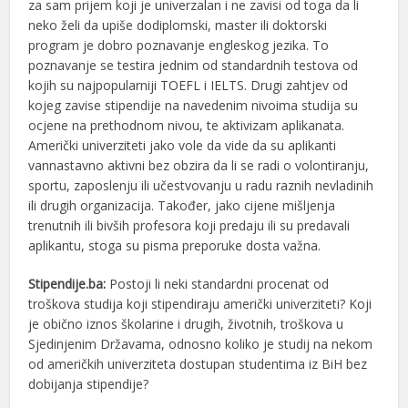
za sam prijem koji je univerzalan i ne zavisi od toga da li
neko želi da upiše dodiplomski, master ili doktorski
program je dobro poznavanje engleskog jezika. To
poznavanje se testira jednim od standardnih testova od
kojih su najpopularniji TOEFL i IELTS. Drugi zahtjev od
kojeg zavise stipendije na navedenim nivoima studija su
ocjene na prethodnom nivou, te aktivizam aplikanata.
Američki univerziteti jako vole da vide da su aplikanti
vannastavno aktivni bez obzira da li se radi o volontiranju,
sportu, zaposlenju ili učestvovanju u radu raznih nevladinih
ili drugih organizacija. Također, jako cijene mišljenja
trenutnih ili bivših profesora koji predaju ili su predavali
aplikantu, stoga su pisma preporuke dosta važna.
Stipendije.ba:
Postoji li neki standardni procenat od
troškova studija koji stipendiraju američki univerziteti? Koji
je obično iznos školarine i drugih, životnih, troškova u
Sjedinjenim Državama, odnosno koliko je studij na nekom
od američkih univerziteta dostupan studentima iz BiH bez
dobijanja stipendije?