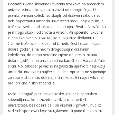
Popović:
Cijena školarine i životnih troškova na američkim
univerzitetima jako varira, a zavisi od mnogo čega. U
pravilu, privatni koledži su skuplji od državnih tako da su
neki najpoznatiji američki univerziteti među najskupljim, a
troškovi zavise i od lokacije – naprimjer, život u New Yorku
je mnogo skuplji od života u Arizoni. Ali općenito, ukupna
cijena školovanja u SAD-u, koja uključuje školarinu i
životne troškove se kreće od između šest i osam hiljada
dolara godišnje na nekim dvogodišnjim državnim
koledžima, do nama nerealne cijene od preko 70.000
dolara godišnje na univerzitetima kao što su Harvard, Yale i
slični. No, također je važno naglasiti da upravo ti najskuplji
američki univerziteti najčeće i nude stoprocentne stipendije
za strane studente, dok najjeftiniji koledži imaju i vrlo mali
broj prilično niskih stipendija.
Malo je drugačija situacija ukoliko je riječ o sportskim
stipendijama, koje izuzetno veliki broj američkih
univerziteta, bez obzira da li su državni ili privatni, nudi iz
različitih sportova i koje su uglavnom ili pune ili jako blizu