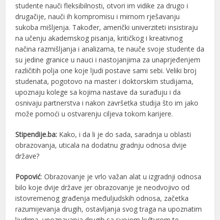
studente nauči fleksibilnosti, otvori im vidike za drugo i
drugačije, nauči ih kompromisu i mirnom rješavanju
sukoba mišljenja. Također, američki univerziteti insistiraju
na učenju akademskog pisanja, kritičkog i kreativnog
načina razmišljanja i analizama, te nauče svoje studente da
su jedine granice u nauci i nastojanjima za unaprjeđenjem
različitih polja one koje ljudi postave sami sebi. Veliki broj
studenata, pogotovo na master i doktorskim studijama,
upoznaju kolege sa kojima nastave da surađuju i da
osnivaju partnerstva i nakon završetka studija što im jako
može pomoći u ostvarenju ciljeva tokom karijere.
Stipendije.ba:
Kako, i da li je do sada, saradnja u oblasti
obrazovanja, uticala na dodatnu gradnju odnosa dvije
države?
Popović
: Obrazovanje je vrlo važan alat u izgradnji odnosa
bilo koje dvije države jer obrazovanje je neodvojivo od
istovremenog građenja međuljudskih odnosa, začetka
razumijevanja drugih, ostavljanja svog traga na upoznatim
ljudima, upoznavanja drugih sa svojom kulturom te