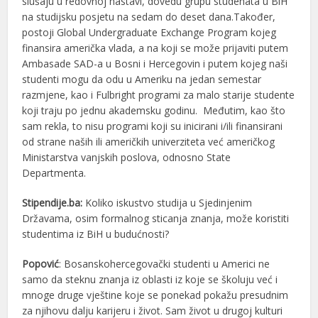
slušaju u redovnoj nastavi, dovedu grupu studenata u BiH
na studijsku posjetu na sedam do deset dana.Također,
postoji Global Undergraduate Exchange Program kojeg
finansira američka vlada, a na koji se može prijaviti putem
Ambasade SAD-a u Bosni i Hercegovin i putem kojeg naši
studenti mogu da odu u Ameriku na jedan semestar
razmjene, kao i Fulbright programi za malo starije studente
koji traju po jednu akademsku godinu. Međutim, kao što
sam rekla, to nisu programi koji su inicirani i/ili finansirani
od strane naših ili američkih univerziteta već američkog
Ministarstva vanjskih poslova, odnosno State
Departmenta.
Stipendije.ba:
Koliko iskustvo studija u Sjedinjenim
Državama, osim formalnog sticanja znanja, može koristiti
studentima iz BiH u budućnosti?
Popović
: Bosanskohercegovački studenti u Americi ne
samo da steknu znanja iz oblasti iz koje se školuju već i
mnoge druge vještine koje se ponekad pokažu presudnim
za njihovu dalju karijeru i život. Sam život u drugoj kulturi