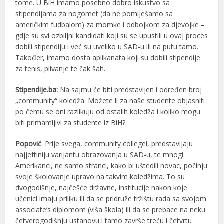
tome. U BiH imamo posebno dobro iskustvo sa
stipendijama za nogomet (da ne pomiješamo sa
američkim fudbalom) za momke i odbojkom za djevojke –
gdje su svi ozbiljni kandidati koji su se upustili u ovaj proces
dobili stipendiju i već su uveliko u SAD-u ili na putu tamo.
Također, imamo dosta aplikanata koji su dobili stipendije
za tenis, plivanje te čak šah.
Stipendije.ba:
Na sajmu će biti predstavljen i određen broj
„community“ koledža. Možete li za naše studente objasniti
po čemu se oni razlikuju od ostalih koledža i koliko mogu
biti primamljivi za studente iz BiH?
Popović
: Prije svega, community collegei, predstavljaju
najjeftiniju varijantu obrazovanja u SAD-u, te mnogi
Amerikanci, ne samo stranci, kako bi uštedili novac, počinju
svoje školovanje upravo na takvim koledžima. To su
dvogodišnje, najčešće državne, institucije nakon koje
učenici imaju priliku ili da se pridruže tržištu rada sa svojom
associate’s diplomom (viša škola) ili da se prebace na neku
četverogodišnju ustanovu i tamo završe treću i četvrtu