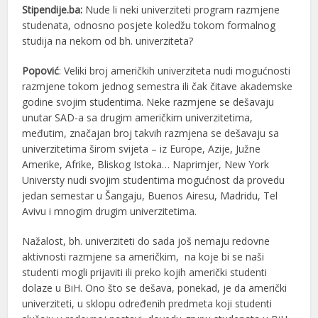
Stipendije.ba:
Nude li neki univerziteti program razmjene
studenata, odnosno posjete koledžu tokom formalnog
studija na nekom od bh. univerziteta?
Popović
: Veliki broj američkih univerziteta nudi mogućnosti
razmjene tokom jednog semestra ili čak čitave akademske
godine svojim studentima. Neke razmjene se dešavaju
unutar SAD-a sa drugim američkim univerzitetima,
međutim, značajan broj takvih razmjena se dešavaju sa
univerzitetima širom svijeta – iz Europe, Azije, Južne
Amerike, Afrike, Bliskog Istoka… Naprimjer, New York
Universty nudi svojim studentima mogućnost da provedu
jedan semestar u Šangaju, Buenos Airesu, Madridu, Tel
Avivu i mnogim drugim univerzitetima.
Nažalost, bh. univerziteti do sada još nemaju redovne
aktivnosti razmjene sa američkim, na koje bi se naši
studenti mogli prijaviti ili preko kojih američki studenti
dolaze u BiH. Ono što se dešava, ponekad, je da američki
univerziteti, u sklopu određenih predmeta koji studenti