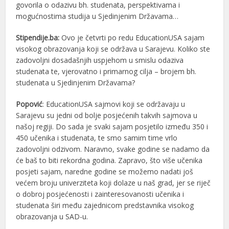
govorila o odazivu bh. studenata, perspektivama i
mogućnostima studija u Sjedinjenim Državama…
Stipendije.ba:
Ovo je četvrti po redu EducationUSA sajam
visokog obrazovanja koji se održava u Sarajevu. Koliko ste
zadovoljni dosadašnjih uspjehom u smislu odaziva
studenata te, vjerovatno i primarnog cilja – brojem bh.
studenata u Sjedinjenim Državama?
Popović
: EducationUSA sajmovi koji se održavaju u
Sarajevu su jedni od bolje posjećenih takvih sajmova u
našoj regiji. Do sada je svaki sajam posjetilo između 350 i
450 učenika i studenata, te smo samim time vrlo
zadovoljni odzivom. Naravno, svake godine se nadamo da
će baš to biti rekordna godina. Zapravo, što više učenika
posjeti sajam, naredne godine se možemo nadati još
većem broju univerziteta koji dolaze u naš grad, jer se riječ
o dobroj posjećenosti i zainteresovanosti učenika i
studenata širi među zajednicom predstavnika visokog
obrazovanja u SAD-u.