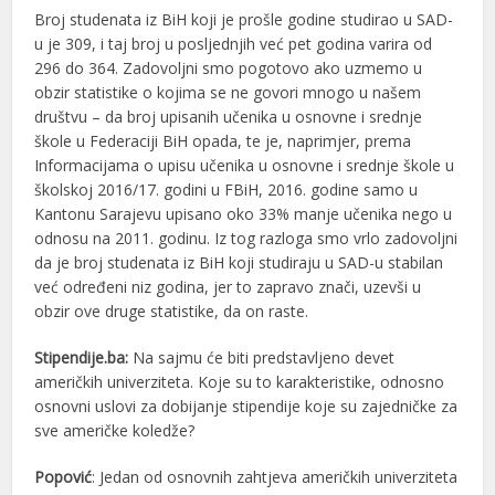
Broj studenata iz BiH koji je prošle godine studirao u SAD-
u je 309, i taj broj u posljednjih već pet godina varira od
296 do 364. Zadovoljni smo pogotovo ako uzmemo u
obzir statistike o kojima se ne govori mnogo u našem
društvu – da broj upisanih učenika u osnovne i srednje
škole u Federaciji BiH opada, te je, naprimjer, prema
Informacijama o upisu učenika u osnovne i srednje škole u
školskoj 2016/17. godini u FBiH, 2016. godine samo u
Kantonu Sarajevu upisano oko 33% manje učenika nego u
odnosu na 2011. godinu. Iz tog razloga smo vrlo zadovoljni
da je broj studenata iz BiH koji studiraju u SAD-u stabilan
već određeni niz godina, jer to zapravo znači, uzevši u
obzir ove druge statistike, da on raste.
Stipendije.ba:
Na sajmu će biti predstavljeno devet
američkih univerziteta. Koje su to karakteristike, odnosno
osnovni uslovi za dobijanje stipendije koje su zajedničke za
sve američke koledže?
Popović
: Jedan od osnovnih zahtjeva američkih univerziteta