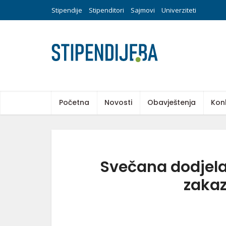
Stipendije
Stipenditori
Sajmovi
Univerziteti
Početna
Novosti
Obavještenja
Kon
Svečana dodjela
zakaz