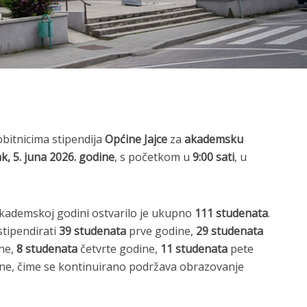
bitnicima stipendija
Općine Jajce
za
akademsku
k, 5. juna 2026. godine
, s početkom u
9:00 sati
, u
akademskoj godini ostvarilo je ukupno
111 studenata
.
stipendirati
39 studenata
prve godine,
29 studenata
ne,
8 studenata
četvrte godine,
11 studenata
pete
ne, čime se kontinuirano podržava obrazovanje