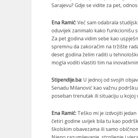
Sarajevu? Gdje se vidite za pet, odno
Ena Ramić:
Već sam odabrala studijski
oduvijek zanimalo kako funkcionišu s
Za pet godina vidim sebe kao uspješn
spremnu da zakoračim na tržište rada
deset godina želim raditi u tehnološko
mogla voditi vlastiti tim na inovativn
Stipendije.ba:
U jednoj od svojih obj
Senadu Milanović kao važnu podršku t
poseban trenutak ili situaciju u kojo
Ena Ramić:
Teško mi je izdvojiti jeda
četiri godine uvijek bila tu kao podrš
školskim obavezama ili samo običnom 
Njeno razumijevanje, strpljenje i vjer