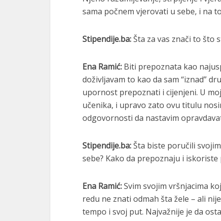
sama počnem vjerovati u sebe, i na t
Stipendije.ba:
Šta za vas znači to što 
Ena Ramić:
Biti prepoznata kao najusp
doživljavam to kao da sam “iznad” dru
upornost prepoznati i cijenjeni. U mo
učenika, i upravo zato ovu titulu nos
odgovornosti da nastavim opravdavati 
Stipendije.ba:
Šta biste poručili svojim
sebe? Kako da prepoznaju i iskoriste 
Ena Ramić:
Svim svojim vršnjacima koji
redu ne znati odmah šta žele – ali nij
tempo i svoj put. Najvažnije je da os