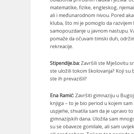
matematike, fizike, engleskog, njema
ali i međunarodnom nivou. Pored akad
kluba, što mi je pomoglo da razvijem k
samopouzdanje u javnom nastupu. Van
pomaže da očuvam timski duh, održim 
rekreacije.
Stipendije.ba:
Završili ste Mješovitu s
ste uložili tokom školovanja? Koji su bi
ste ih prevazišli?
Ena Ramić:
Završiti gimnaziju u Bugo
knjiga – to je bio period u kojem sam
uspjehe, shvatila sam da je upravo to 
gimnazijskih dana. Uložila sam mnogo 
su se obaveze gomilale, ali sam uvije