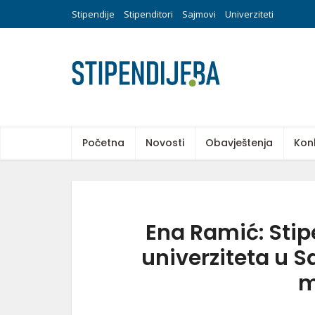
Stipendije
Stipenditori
Sajmovi
Univerziteti
Početna
Novosti
Obavještenja
Kon
Ena Ramić: Stip
univerziteta u 
m