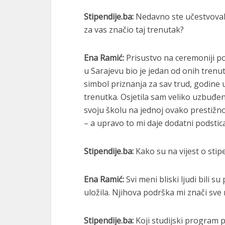
Stipendije.ba:
Nedavno ste učestvovali
za vas značio taj trenutak?
Ena Ramić:
Prisustvo na ceremoniji p
u Sarajevu bio je jedan od onih trenuta
simbol priznanja za sav trud, godine 
trenutka. Osjetila sam veliko uzbuđenj
svoju školu na jednoj ovako prestižnoj
– a upravo to mi daje dodatni podstic
Stipendije.ba:
Kako su na vijest o stipen
Ena Ramić:
Svi meni bliski ljudi bili s
uložila. Njihova podrška mi znači sve n
Stipendije.ba:
Koji studijski program p