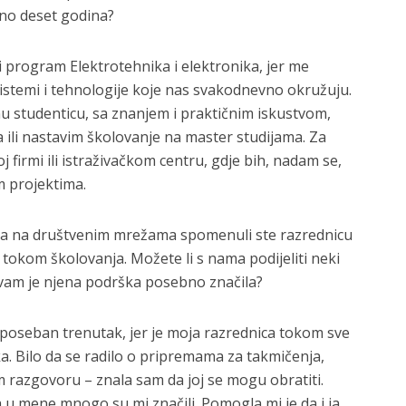
sno deset godina?
 program Elektrotehnika i elektronika, jer me
istemi i tehnologije koje nas svakodnevno okružuju.
u studenticu, sa znanjem i praktičnim iskustvom,
 ili nastavim školovanje na master studijama. Za
j firmi ili istraživačkom centru, gdje bih, nadam se,
im projektima.
ava na društvenim mrežama spomenuli ste razrednicu
okom školovanja. Možete li s nama podijeliti neki
j vam je njena podrška posebno značila?
n poseban trenutak, jer je moja razrednica tokom sve
ka. Bilo da se radilo o pripremama za takmičenja,
razgovoru – znala sam da joj se mogu obratiti.
a u mene mnogo su mi značili. Pomogla mi je da i ja