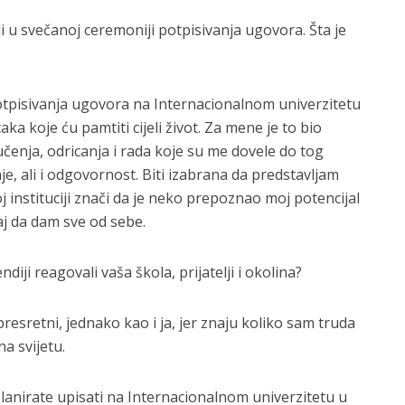
 u svečanoj ceremoniji potpisivanja ugovora. Šta je
otpisivanja ugovora na Internacionalnom univerzitetu
ka koje ću pamtiti cijeli život. Za mene je to bio
učenja, odricanja i rada koje su me dovele do tog
e, ali i odgovornost. Biti izabrana da predstavljam
 instituciji znači da je neko prepoznao moj potencijal
aj da dam sve od sebe.
diji reagovali vaša škola, prijatelji i okolina?
u presretni, jednako kao i ja, jer znaju koliko sam truda
a svijetu.
lanirate upisati na Internacionalnom univerzitetu u