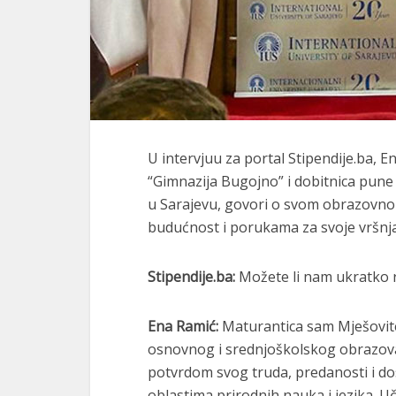
U intervjuu za portal Stipendije.ba, 
“Gimnazija Bugojno” i dobitnica pune 
u Sarajevu, govori o svom obrazovnom
budućnost i porukama za svoje vršnj
Stipendije.ba:
Možete li nam ukratko r
Ena Ramić:
Maturantica sam Mješovit
osnovnog i srednjoškolskog obrazova
potvrdom svog truda, predanosti i do
oblastima prirodnih nauka i jezika. 