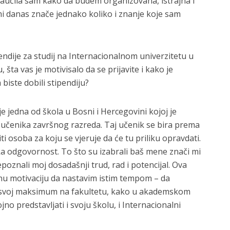
aučila sam kako da budem organizovana, istrajna i
mi danas znače jednako koliko i znanje koje sam
ndije za studij na Internacionalnom univerzitetu u
, šta vas je motivisalo da se prijavite i kako je
 biste dobili stipendiju?
 jedna od škola u Bosni i Hercegovini kojoj je
g učenika završnog razreda. Taj učenik se bira prema
iti osoba za koju se vjeruje da će tu priliku opravdati.
ika odgovornost. To što su izabrali baš mene znači mi
poznali moj dosadašnji trud, rad i potencijal. Ova
nu motivaciju da nastavim istim tempom – da
svoj maksimum na fakultetu, kako u akademskom
no predstavljati i svoju školu, i Internacionalni