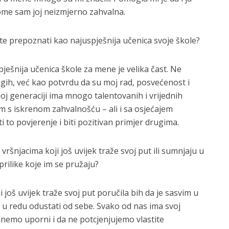
ome sam joj neizmjerno zahvalna.
ste prepoznati kao najuspješnija učenica svoje škole?
ješnija učenica škole za mene je velika čast. Ne
gih, već kao potvrdu da su moj rad, posvećenost i
joj generaciji ima mnogo talentovanih i vrijednih
im s iskrenom zahvalnošću – ali i sa osjećajem
to povjerenje i biti pozitivan primjer drugima.
 vršnjacima koji još uvijek traže svoj put ili sumnjaju u
prilike koje im se pružaju?
 još uvijek traže svoj put poručila bih da je sasvim u
e u redu odustati od sebe. Svako od nas ima svoj
tanemo uporni i da ne potcjenjujemo vlastite