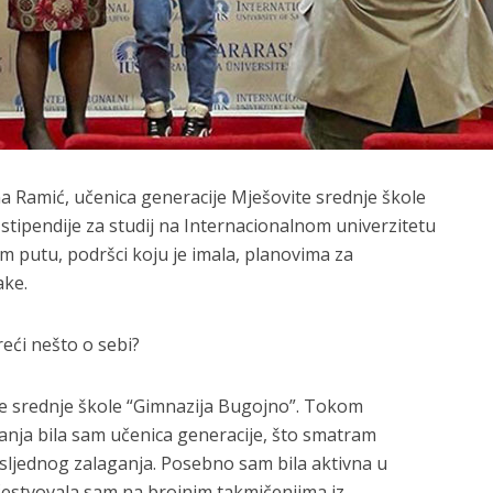
Ena Ramić, učenica generacije Mješovite srednje škole
stipendije za studij na Internacionalnom univerzitetu
 putu, podršci koju je imala, planovima za
ake.
eći nešto o sebi?
e srednje škole “Gimnazija Bugojno”. Tokom
nja bila sam učenica generacije, što smatram
sljednog zalaganja. Posebno sam bila aktivna u
Učestvovala sam na brojnim takmičenjima iz