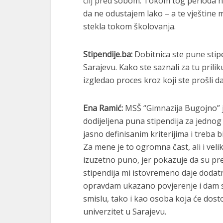
cilj pred sobom. Tokom tog perioda n
da ne odustajem lako – a te vještine 
stekla tokom školovanja.
Stipendije.ba:
Dobitnica ste pune stipe
Sarajevu. Kako ste saznali za tu priliku
izgledao proces kroz koji ste prošli da
Ena Ramić:
MSŠ “Gimnazija Bugojno” je
dodijeljena puna stipendija za jedno
jasno definisanim kriterijima i treba b
Za mene je to ogromna čast, ali i vel
izuzetno puno, jer pokazuje da su pre
stipendija mi istovremeno daje dodat
opravdam ukazano povjerenje i dam 
smislu, tako i kao osoba koja će dostoj
univerzitet u Sarajevu.