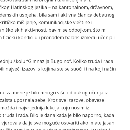
čkog i latinskog jezika – na kantonalnom, državnom,
emskih uspjeha, bila sam i aktivna članica debatnog
ritičko mišljenje, komunikacijske vještine i
 školskih aktivnosti, bavim se odbojkom, što mi
fizičku kondiciju i pronađem balans između učenja i
rednju školu “Gimnazija Bugojno”. Koliko truda i rada
li najveći izazovi s kojima ste se suočili i na koji način
jnu za mene je bilo mnogo više od pukog učenja iz
 zaista upoznala sebe. Kroz sve izazove, obaveze i
možda i najvrijednija lekcija koju nosim iz
truda i rada. Bilo je dana kada je bilo naporno, kada
k vjerovala da je sve moguće ostvariti ako imate jasan