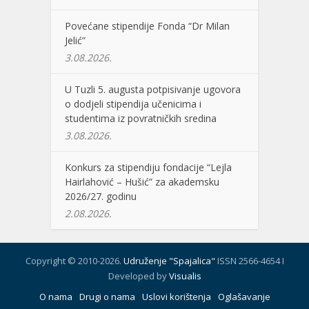
Povećane stipendije Fonda “Dr Milan
Jelić”
3.08.2026.
U Tuzli 5. augusta potpisivanje ugovora
o dodjeli stipendija učenicima i
studentima iz povratničkih sredina
3.08.2026.
Konkurs za stipendiju fondacije “Lejla
Hairlahović – Hušić” za akademsku
2026/27. godinu
2.08.2026.
Copyright © 2010-2026.
Udruženje "Spajalica"
ISSN 2566-4654 I
Developed by
Visualis
O nama
Drugi o nama
Uslovi korištenja
Oglašavanje