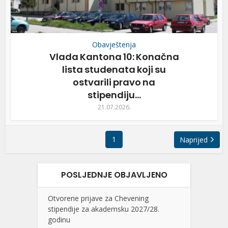
Obavještenja
Vlada Kantona 10: Konačna
lista studenata koji su
ostvarili pravo na
stipendiju...
21.07.2026.
1
Naprijed
POSLJEDNJE OBJAVLJENO
Otvorene prijave za Chevening
stipendije za akademsku 2027/28.
godinu