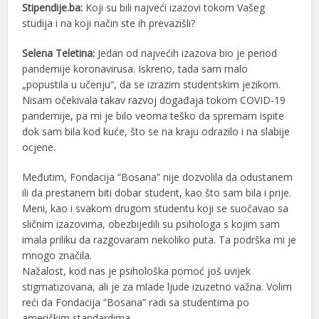
Stipendije.ba:
Koji su bili najveći izazovi tokom Vašeg
studija i na koji način ste ih prevazišli?
Selena Teletina:
Jedan od najvećih izazova bio je period
pandemije koronavirusa. Iskreno, tada sam malo
„popustila u učenju“, da se izrazim studentskim jezikom.
Nisam očekivala takav razvoj događaja tokom COVID-19
pandemije, pa mi je bilo veoma teško da spremam ispite
dok sam bila kod kuće, što se na kraju odrazilo i na slabije
ocjene.
Međutim, Fondacija “Bosana” nije dozvolila da odustanem
ili da prestanem biti dobar student, kao što sam bila i prije.
Meni, kao i svakom drugom studentu koji se suočavao sa
sličnim izazovima, obezbijedili su psihologa s kojim sam
imala priliku da razgovaram nekoliko puta. Ta podrška mi je
mnogo značila.
Nažalost, kod nas je psihološka pomoć još uvijek
stigmatizovana, ali je za mlade ljude izuzetno važna. Volim
reći da Fondacija “Bosana” radi sa studentima po
američkim standardima.