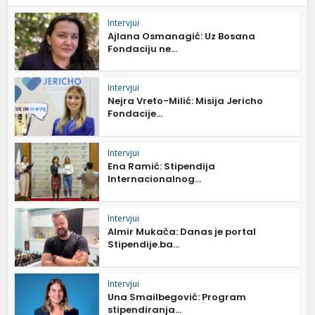
Intervjui
Ajlana Osmanagić: Uz Bosana
Fondaciju ne...
Intervjui
Nejra Vreto-Milić: Misija Jericho
Fondacije...
Intervjui
Ena Ramić: Stipendija
Internacionalnog...
Intervjui
Almir Mukača: Danas je portal
Stipendije.ba...
Intervjui
Una Smailbegović: Program
stipendiranja...