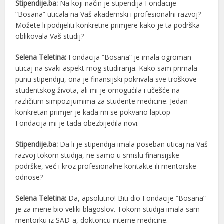
Stipendije.ba:
Na koji način je stipendija Fondacije
“Bosana” uticala na Vaš akademski i profesionalni razvoj?
Možete li podijeliti konkretne primjere kako je ta podrška
oblikovala Vaš studij?
Selena Teletina:
Fondacija “Bosana” je imala ogroman
uticaj na svaki aspekt mog studiranja. Kako sam primala
punu stipendiju, ona je finansijski pokrivala sve troškove
studentskog života, ali mi je omogućila i učešće na
različitim simpozijumima za studente medicine. Jedan
konkretan primjer je kada mi se pokvario laptop –
Fondacija mi je tada obezbijedila novi.
Stipendije.ba:
Da li je stipendija imala poseban uticaj na Vaš
razvoj tokom studija, ne samo u smislu finansijske
podrške, već i kroz profesionalne kontakte ili mentorske
odnose?
Selena Teletina:
Da, apsolutno! Biti dio Fondacije “Bosana”
je za mene bio veliki blagoslov. Tokom studija imala sam
mentorku iz SAD-a, doktoricu interne medicine.