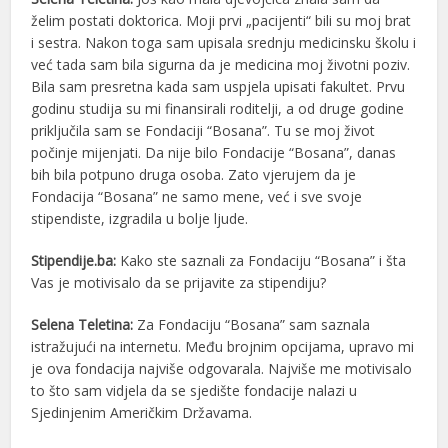
želim postati doktorica. Moji prvi „pacijenti“ bili su moj brat
i sestra. Nakon toga sam upisala srednju medicinsku školu i
već tada sam bila sigurna da je medicina moj životni poziv.
Bila sam presretna kada sam uspjela upisati fakultet. Prvu
godinu studija su mi finansirali roditelji, a od druge godine
priključila sam se Fondaciji “Bosana”. Tu se moj život
počinje mijenjati. Da nije bilo Fondacije “Bosana”, danas
bih bila potpuno druga osoba. Zato vjerujem da je
Fondacija “Bosana” ne samo mene, već i sve svoje
stipendiste, izgradila u bolje ljude.
Stipendije.ba:
Kako ste saznali za Fondaciju “Bosana” i šta
Vas je motivisalo da se prijavite za stipendiju?
Selena Teletina:
Za Fondaciju “Bosana” sam saznala
istražujući na internetu. Među brojnim opcijama, upravo mi
je ova fondacija najviše odgovarala. Najviše me motivisalo
to što sam vidjela da se sjedište fondacije nalazi u
Sjedinjenim Američkim Državama.