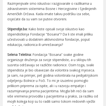
Razmjenjivale smo iskustva i razgovarale o razlikama u
zdravstvenim sistemima Bosne i Hercegovine i Sjedinjenih
Američkih Država. Kada imate takvu podršku iza sebe,
osjećate da su vam svi putevi otvoreni.
Stipendije.ba:
Kako biste opisali svoje iskustvo kao
stipendistkinja Fondacije “Bosana”? Da li ste imali priliku
učestvovati u dodatnim aktivnostima fondacije, poput
edukacija, radionica ili umrežavanja?
Selena Teletina:
Fondacija “Bosana” svake godine
organizuje druženja za svoje stipendiste, a u sklopu tih
susreta održavaju se različite radionice. Osim toga, svaki
stipendista je bio obavezan da volontira svakog mjeseca.
Ja sam, na primjer, pet godina volontirala na pedijatrijskom
odjeljenju Bolnice u Foči. To mi je izuzetno pomoglo
prilikom priprema za ispite, ali i u razvoju empatije i
razumijevanja prema pacijentima. Mogla bih reći da sam
više vremena provodila s pacijentima u praksi, za razliku od
mojih kolega koji su to radili samo tokom redovnih vježbi