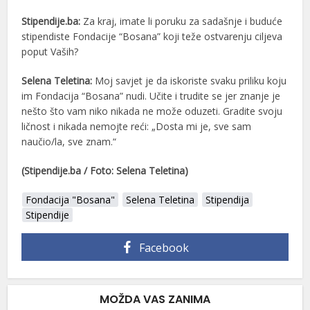
Stipendije.ba:
Za kraj, imate li poruku za sadašnje i buduće
stipendiste Fondacije “Bosana” koji teže ostvarenju ciljeva
poput Vaših?
Selena Teletina:
Moj savjet je da iskoriste svaku priliku koju
im Fondacija “Bosana” nudi. Učite i trudite se jer znanje je
nešto što vam niko nikada ne može oduzeti. Gradite svoju
ličnost i nikada nemojte reći: „Dosta mi je, sve sam
naučio/la, sve znam.“
(Stipendije.ba / Foto: Selena Teletina)
Fondacija "Bosana"
Selena Teletina
Stipendija
Stipendije
Facebook
MOŽDA VAS ZANIMA