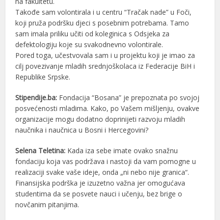
na fakultetu.
Takođe sam volontirala i u centru “Tračak nade” u Foči,
koji pruža podršku djeci s posebnim potrebama. Tamo
sam imala priliku učiti od koleginica s Odsjeka za
defektologiju koje su svakodnevno volontirale.
Pored toga, učestvovala sam i u projektu koji je imao za
cilj povezivanje mladih srednjoškolaca iz Federacije BiH i
Republike Srpske.
Stipendije.ba:
Fondacija “Bosana” je prepoznata po svojoj
posvećenosti mladima. Kako, po Vašem mišljenju, ovakve
organizacije mogu dodatno doprinijeti razvoju mladih
naučnika i naučnica u Bosni i Hercegovini?
Selena Teletina:
Kada iza sebe imate ovako snažnu
fondaciju koja vas podržava i nastoji da vam pomogne u
realizaciji svake vaše ideje, onda „ni nebo nije granica“.
Finansijska podrška je izuzetno važna jer omogućava
studentima da se posvete nauci i učenju, bez brige o
novčanim pitanjima.