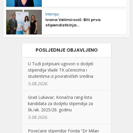
Intervjui
Ivana Velimirović: Biti prva
stipendistkinja...
POSLJEDNJE OBJAVLJENO
U Tuzli potpisani ugovori o dodjeli
stipendija Vlade TK učenicima i
studentima iz povratničkih sredina
5.08.2026.
Grad Lukavac: Konačna rang-lista
kandidata za dodjelu stipendija za
šk./ak. 2025/26. godinu
5.08.2026.
Povećane stipendije Fonda “Dr Milan