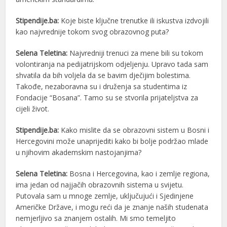
Stipendije.ba:
Koje biste ključne trenutke ili iskustva izdvojili
kao najvrednije tokom svog obrazovnog puta?
Selena Teletina:
Najvredniji trenuci za mene bili su tokom
volontiranja na pedijatrijskom odjeljenju. Upravo tada sam
shvatila da bih voljela da se bavim dječijim bolestima.
Takođe, nezaboravna su i druženja sa studentima iz
Fondacije “Bosana”. Tamo su se stvorila prijateljstva za
cijeli život.
Stipendije.ba:
Kako mislite da se obrazovni sistem u Bosni i
Hercegovini može unaprijediti kako bi bolje podržao mlade
u njihovim akademskim nastojanjima?
Selena Teletina:
Bosna i Hercegovina, kao i zemlje regiona,
ima jedan od najjačih obrazovnih sistema u svijetu.
Putovala sam u mnoge zemlje, uključujući i Sjedinjene
Američke Države, i mogu reći da je znanje naših studenata
nemjerljivo sa znanjem ostalih. Mi smo temeljito