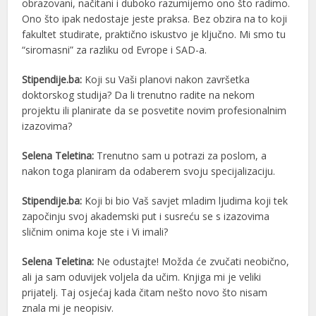
obrazovani, načitani i duboko razumijemo ono što radimo.
Ono što ipak nedostaje jeste praksa. Bez obzira na to koji
fakultet studirate, praktično iskustvo je ključno. Mi smo tu
“siromasni” za razliku od Evrope i SAD-a.
Stipendije.ba:
Koji su Vaši planovi nakon završetka
doktorskog studija? Da li trenutno radite na nekom
projektu ili planirate da se posvetite novim profesionalnim
izazovima?
Selena Teletina:
Trenutno sam u potrazi za poslom, a
nakon toga planiram da odaberem svoju specijalizaciju.
Stipendije.ba:
Koji bi bio Vaš savjet mladim ljudima koji tek
započinju svoj akademski put i susreću se s izazovima
sličnim onima koje ste i Vi imali?
Selena Teletina:
Ne odustajte! Možda će zvučati neobično,
ali ja sam oduvijek voljela da učim. Knjiga mi je veliki
prijatelj. Taj osjećaj kada čitam nešto novo što nisam
znala mi je neopisiv.