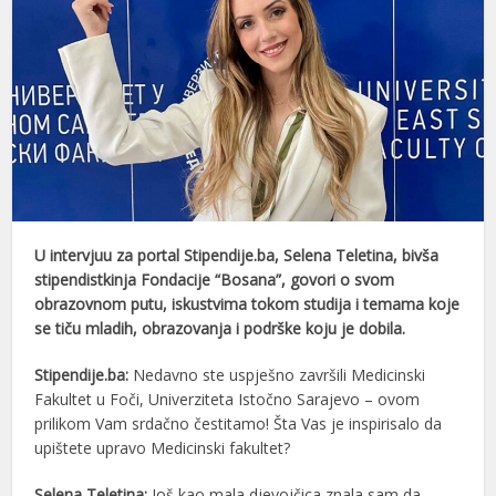
U intervjuu za portal Stipendije.ba, Selena Teletina, bivša
stipendistkinja Fondacije “Bosana”, govori o svom
obrazovnom putu, iskustvima tokom studija i temama koje
se tiču mladih, obrazovanja i podrške koju je dobila.
Stipendije.ba:
Nedavno ste uspješno završili Medicinski
Fakultet u Foči, Univerziteta Istočno Sarajevo – ovom
prilikom Vam srdačno čestitamo! Šta Vas je inspirisalo da
upištete upravo Medicinski fakultet?
Selena Teletina:
Još kao mala djevojčica znala sam da