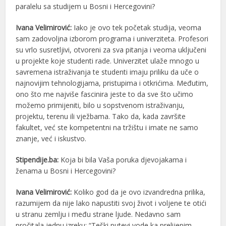
paralelu sa studijem u Bosni i Hercegovini?
Ivana Velimirović:
Iako je ovo tek početak studija, veoma
sam zadovoljna izborom programa i univerziteta. Profesori
su vrlo susretljivi, otvoreni za sva pitanja i veoma uključeni
u projekte koje studenti rade. Univerzitet ulaže mnogo u
savremena istraživanja te studenti imaju priliku da uče o
najnovijim tehnologijama, pristupima i otkrićima. Međutim,
ono što me najviše fascinira jeste to da sve što učimo
možemo primijeniti, bilo u sopstvenom istraživanju,
projektu, terenu ili vježbama. Tako da, kada završite
fakultet, već ste kompetentni na tržištu i imate ne samo
znanje, već i iskustvo.
Stipendije.ba:
Koja bi bila Vaša poruka djevojakama i
ženama u Bosni i Hercegovini?
Ivana Velimirović:
Koliko god da je ovo izvandredna prilika,
razumijem da nije lako napustiti svoj život i voljene te otići
u stranu zemlju i među strane ljude. Nedavno sam
pročitala jednu izreku: “Teški putevi vode ka prelijepim