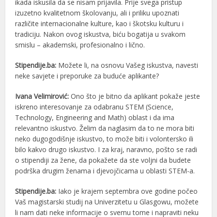
ikada iskusila da se nisam prijavila. Prije svega pristup
izuzetno kvalitetnom školovanju, ali i priliku upoznati
različite internacionalne kulture, kao i škotsku kulturu i
tradiciju. Nakon ovog iskustva, biću bogatija u svakom
smislu – akademski, profesionalno i lično.
Stipendije.ba:
Možete li, na osnovu Vašeg iskustva, navesti
neke savjete i preporuke za buduće aplikante?
Ivana Velimirović:
Ono što je bitno da aplikant pokaže jeste
iskreno interesovanje za odabranu STEM (Science,
Technology, Engineering and Math) oblast i da ima
relevantno iskustvo. Želim da naglasim da to ne mora biti
neko dugogodišnje iskustvo, to može biti i volontersko ili
bilo kakvo drugo iskustvo. I za kraj, naravno, pošto se radi
o stipendiji za žene, da pokažete da ste voljni da budete
podrška drugim ženama i djevojčicama u oblasti STEM-a.
Stipendije.ba:
Iako je krajem septembra ove godine počeo
Vaš magistarski studij na Univerzitetu u Glasgowu, možete
li nam dati neke informacije o svemu tome i napraviti neku