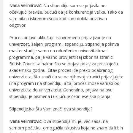
Ivana Velimirović:
Na stipendiju sam se prijavila ne
očekujući previše, budući da je konkurencija velika. Tako da
sam bila u iskrenom šoku kad sam dobila pozitivan
odgovor.
Proces prijave uključuje istovremeno prijavljivanje na
univerzitet, željeni program i stipendiju. Stipendija pokriva
master studije samo na određenim univerzitetima i
programima, pa je važno provjeriti taj izbor na stranici
British Council-a nakon što se objavi poziv za prestojeću
akademsku godinu. Čitav proces ide preko odabranog
univerziteta, što znači da se na njihovoj stranici prijavljujete
i na program i na stipendiju, a taj proces može varirati od
univerziteta do univerziteta. Generalno, prijava na ovu
stipendiju je pismena i uključuje četiri esejska pitanja.
Stipendije.ba:
Šta Vam znači ova stipendija?
Ivana Velimirović:
Ova stipendija mi je, već sada, na
samom početku, omogućila iskustva koja ne znam da li bih