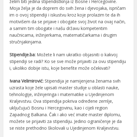
želim biti jedina stipendistkinja iz Bosne i Hercegovine.
Moja želja je da doprem do svih žena i djevojaka, ispričam
im o ovoj stipendiji i iskustvu kroz koje prolazim te da ih
motivišem da se prijave i obogate svoj život na ovaj način,
a samim tim obogate i našu državu kompetentim
naučnicama, inžinjerkama, matematičarkama i drugim
stručnjakinjama.
Stipendije.ba:
Možete li nam ukratko objasniti o kakvoj
stipendiji se radi? Ko se sve može prijaviti za ovu stipendiju
i, ukoliko dobije istu, koje benefite može očekivati?
Ivana Velimirović:
Stipendija je namijenjena ženama svih
uzrasta koje žele upisati master studije u oblasti nauke,
tehnologije, inžinjeringa i matematike u Ujedinjenom
Kraljevstvu. Ova stipendija pokriva određene zemlje,
uključujući Bosnu i Hercegovinu, kao i cijeli region
Zapadnog Balkana. Čak i ako već imate master diplomu,
možete se prijaviti za stipendiju. Jedino ograničenje je da
se niste prethodno školovali u Ujedinjenom Kraljevstvu.