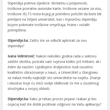
Stipendija pokriva sljedeće: školarinu u potpunosti,
troškove povratne avionske karte, troškove vezane za vizu,
troškove IELTS testa kojeg je potrebno položiti da biste bili
primljeni na željeni univerzitet, kao i mjesečnu stipendiju
kojom pokrivate troškove smještaja, hrane i ostalih
potrepština.
Stipendije.ba:
Zašto ste se odlučili aplicirati za ovu
stipendiju?
Ivana Velimirović:
Nakon nekoliko godina rada u sektoru
zaštite okoliša, postala sam svjesna koliko još trebam, ali i
želim da naučim. Ujedinjeno Kraljevstvo nudi izuzetno
kvalitetno obrazovanje u nauci, a Univerzitet u Glasgowu
se nalazi među najboljih sto univerziteta na svijetu. Znanje
i iskustvo koje ću steći ovdje oblikovat će me u izuzetnog
stručnjaka u svojoj oblasti.
Stipendije.ba:
Kako je tekao proces prijave i kakav je bio
osjećaj kad ste dobili pozitivan odgovor na Vašu aplikaciju?