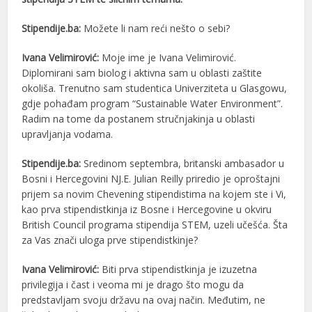
Stipendije.ba:
Možete li nam reći nešto o sebi?
Ivana Velimirović:
Moje ime je Ivana Velimirović.
Diplomirani sam biolog i aktivna sam u oblasti zaštite
okoliša. Trenutno sam studentica Univerziteta u Glasgowu,
gdje pohađam program “Sustainable Water Environment”.
Radim na tome da postanem stručnjakinja u oblasti
upravljanja vodama.
Stipendije.ba:
Sredinom septembra, britanski ambasador u
Bosni i Hercegovini NJ.E. Julian Reilly priredio je oproštajni
prijem sa novim Chevening stipendistima na kojem ste i Vi,
kao prva stipendistkinja iz Bosne i Hercegovine u okviru
British Council programa stipendija STEM, uzeli učešća. Šta
za Vas znači uloga prve stipendistkinje?
Ivana Velimirović:
Biti prva stipendistkinja je izuzetna
privilegija i čast i veoma mi je drago što mogu da
predstavljam svoju državu na ovaj način. Međutim, ne