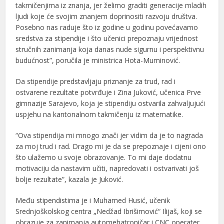
takmičenjima iz znanja, jer želimo graditi generacije mladih
ljudi koje će svojim znanjem doprinositi razvoju društva.
Posebno nas raduje što iz godine u godinu povećavamo
sredstva za stipendije i što učenici prepoznaju vrijednost
stručnih zanimanja koja danas nude sigurnu i perspektivnu
budućnost”, poručila je ministrica Hota-Muminović.
Da stipendije predstavljaju priznanje za trud, rad i
ostvarene rezultate potvrđuje i Zina Juković, učenica Prve
gimnazije Sarajevo, koja je stipendiju ostvarila zahvaljujući
uspjehu na kantonalnom takmičenju iz matematike.
“Ova stipendija mi mnogo znači jer vidim da je to nagrada
za moj trud i rad. Drago mi je da se prepoznaje i cijeni ono
što ulažemo u svoje obrazovanje. To mi daje dodatnu
motivaciju da nastavim učiti, napredovati i ostvarivati još
bolje rezultate”, kazala je Juković.
Među stipendistima je i Muhamed Husić, učenik
Srednjoškolskog centra „Nedžad Ibrišimović“ Ilijaš, koji se
obrazuje za zanimanja automehatroničar i CNC operater.