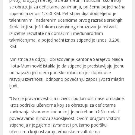
prvog, drugog i trećeg razreda srednjih stručnih škola koji
se obrazuju za deficitarna zanimanja, pri čemu pojedinačna
stipendija iznosi 1.750 KM. Pet stipendija dodijeljeno je
talentiranim i nadarenim učenicima prvog razreda srednjih
škola koji su još tokom osnovnog obrazovanja ostvarili
izuzetne rezultate na domaćim i međunarodnim
takmičenjima, a pojedinačni iznos stipendije iznosi 3.200
KM.
Ministrica za odgoj i obrazovanje Kantona Sarajevo Naida
Hota-Muminović istakla je da stipendije predstavljaju jednu
od najvažnijih mjera podrške mladima jer doprinose
razvoju izvrsnosti, odnosno povećanju zapošljivosti mladih
ljudi.
“Ovo je prava investicija u život i budućnost naše omladine.
Kroz podršku učenicima koji se obrazuju za deficitarna
zanimanja stvaramo kadar koji je potreban tržištu rada i
povećavamo njihovu zapošljivost. Ovom drugom vrstom
stipendija njegujemo izvrsnost i pružamo podršku
učenicima koji ostvaruju vrhunske rezultate na