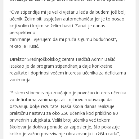
“Ova stipendija mi je veliki vjetar u leđa da budem još bolji
učenik. Želim biti uspješan automehaničar jer je to posao
koji volim i kojim se želim baviti. Zanat je danas
perspektivno
zanimanje i vjerujem da mi pruža sigurnu budućnost”,
rekao je Husić.
Direktor Srednjoškolskog centra Hadžići Admir Bašić
istakao je da program stipendiranja daje konkretne
rezultate i doprinosi većem interesu učenika za deficitarna
zanimanja.
“Sistem stipendiranja značajno je povećao interes učenika
za deficitarna zanimanja, ali i njihovu motivaciju da
ostvaruju bolje rezultate. Naša škola danas realizuje
praktičnu nastavu za oko 250 učenika kod približno 80
privrednih subjekata. Veliki broj učenika već tokom
školovanja dobiva ponude za zaposlenje, što pokazuje
koliko je važno povezivanje obrazovanja i tržišta rada”,