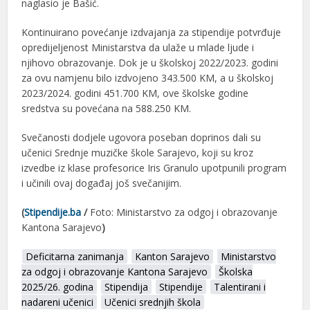
naglasio je Bašić.
Kontinuirano povećanje izdvajanja za stipendije potvrđuje
opredijeljenost Ministarstva da ulaže u mlade ljude i
njihovo obrazovanje. Dok je u školskoj 2022/2023. godini
za ovu namjenu bilo izdvojeno 343.500 KM, a u školskoj
2023/2024. godini 451.700 KM, ove školske godine
sredstva su povećana na 588.250 KM.
Svečanosti dodjele ugovora poseban doprinos dali su
učenici Srednje muzičke škole Sarajevo, koji su kroz
izvedbe iz klase profesorice Iris Granulo upotpunili program
i učinili ovaj događaj još svečanijim.
(
Stipendije.ba
/
Foto: Ministarstvo za odgoj i obrazovanje
Kantona Sarajevo
)
Deficitarna zanimanja
Kanton Sarajevo
Ministarstvo
za odgoj i obrazovanje Kantona Sarajevo
Školska
2025/26. godina
Stipendija
Stipendije
Talentirani i
nadareni učenici
Učenici srednjih škola