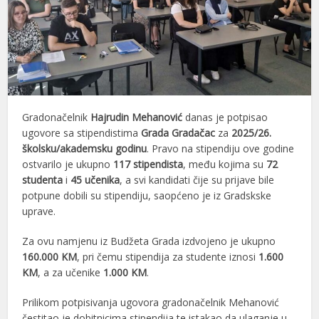
Gradonačelnik
Hajrudin Mehanović
danas je potpisao
ugovore sa stipendistima
Grada Gradačac
za
2025/26.
školsku/akademsku godinu
. Pravo na stipendiju ove godine
ostvarilo je ukupno
117 stipendista
, među kojima su
72
studenta
i
45 učenika
, a svi kandidati čije su prijave bile
potpune dobili su stipendiju, saopćeno je iz Gradskske
uprave.
Za ovu namjenu iz Budžeta Grada izdvojeno je ukupno
160.000 KM
, pri čemu stipendija za studente iznosi
1.600
KM
, a za učenike
1.000 KM
.
Prilikom potpisivanja ugovora gradonačelnik Mehanović
čestitao je dobitnicima stipendija te istakao da ulaganje u