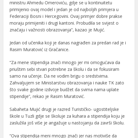
ministru Ahmedu Omeroviću, gdje se u kontinuitetu
primijenio ovaj model i jedan je od najboljih primjera u
Federaciji Bosni i Hercegovini. Ovaj primjer dobre prakse
moraju primijeniti i drugi kantoni. Probudila se svijest o
značaju i važnosti obrazovanja”, kazao je Mujić.
Jedan od učenika koji je danas nagrađen za predan rad je i
Rasim Muratović iz Gračanice.
“Za mene stipendija znači mnogo jer mi omogućava da
priuštim sebi stvari potrebne za školu i da se fokusiram
samo na učenje. Da ne vodim brigu o sredstvima.
Zahvaljujem se Ministarstvu obrazovanja i nauke TK zato
što svake godine izdvoje budžet da svima nama uplate
stipendije”, rekao je Rasim Muratović.
Sabaheta Mujić drugi je razred Turističko- ugostiteljske
škole u Tuzli gdje se školuje za kuhara a stipendija koju je
zaslužila još više je angažuje u nastojanju da završi školu.
“Ova stipendija meni mnogo znači jer nas motiviše da