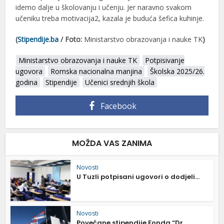
idemo dalje u školovanju i učenju. Jer naravno svakom
učeniku treba motivacija2, kazala je buduća šefica kuhinje.
(
Stipendije.ba
/ Foto:
Ministarstvo obrazovanja i nauke TK
)
Ministarstvo obrazovanja i nauke TK
Potpisivanje
ugovora
Romska nacionalna manjina
Školska 2025/26.
godina
Stipendije
Učenici srednjih škola
Facebook
MOŽDA VAS ZANIMA
Novosti
U Tuzli potpisani ugovori o dodjeli...
Novosti
Povećane stipendije Fonda “Dr