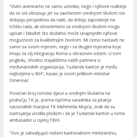
“Ovim animiramo ne samo učenike, nego i njihove roditelje
da se oni obrazuju jer sa završenom srednjom školom oni
dobijaju perspektivu da rade, da dobiju zaposlenje na
tržištu rada, ali istovremeno sa srednjom školom mogu
upisati i fakultet što dodatno može unaprijediti njihove
mogućnosti za kvalitetnijim životom. Mi ćemo nastaviti ne
samo sa ovom mjerom, nego i sa drugim mjerama koje
imaju za cilj integraciju Roma u obrazovni sistem. U tom
pogledu, shodno stajalištima naših partnera iz
međunarodnih organizacija, Tuzlanski kanton je među
najboljima u BiH”, kazao je ovom prilikom ministar
Omerović.
Povećan broj romske djece u srednjim školama na
području TK je, prema riječima saradnika za pitanja
nacionalnih manjina TK Mehmeda Mujića, znak da su
nastojanja urodila plodom i da je Tuzlanski kanton u tome
ambasador u cijeloj FBiH.
“Ovo je zahvaljujući našem kantonalnom ministarstvu,