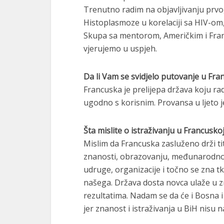
Trenutno radim na objavljivanju prv
Histoplasmoze u korelaciji sa HIV-om,
Skupa sa mentorom, Američkim i Franc
vjerujemo u uspjeh.
Da li Vam se svidjelo putovanje u Fra
Francuska je prelijepa država koju r
ugodno s korisnim. Provansa u ljeto j
Šta mislite o istraživanju u Francusko
Mislim da Francuska zasluženo drži ti
znanosti, obrazovanju, međunarodnoj r
udruge, organizacije i točno se zna tk
našega. Država dosta novca ulaže u zn
rezultatima. Nadam se da će i Bosna 
jer znanost i istraživanja u BiH nisu n