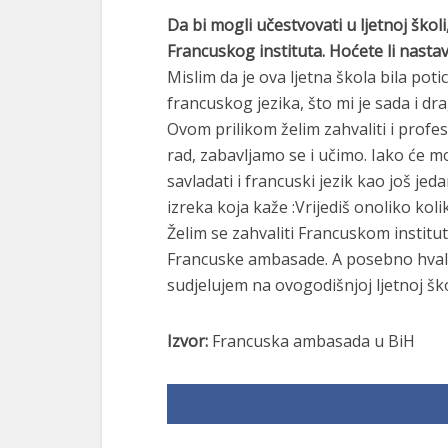
Da bi mogli učestvovati u ljetnoj ško
Francuskog instituta. Hoćete li nastavit
Mislim da je ova ljetna škola bila po
francuskog jezika, što mi je sada i d
Ovom prilikom želim zahvaliti i profes
rad, zabavljamo se i učimo. Iako će m
savladati i francuski jezik kao još je
izreka koja kaže :Vrijediš onoliko koli
Želim se zahvaliti Francuskom institu
Francuske ambasade. A posebno hvala
sudjelujem na ovogodišnjoj ljetnoj ško
Izvor:
Francuska ambasada u BiH