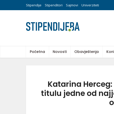
Stipendije
Stipenditori
Sajmovi
Univerziteti
Početna
Novosti
Obavještenja
Kon
Katarina Herceg:
titulu jedne od naj
o