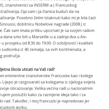
DS, znanstvenici sa INSERM-a ( Francuskog
traživanja, čija sam i ja članica budući da na
živanje. Posebno želim istaknuti kako mi je bila čast
-Sinoussi, dobitnicu Nobelove nagrade (2008.) iz
e. Čak sam imala priliku upoznati je sa svojim radom
a dana smo bili u Marseille-u a zadnja dva u Aix-
u prosjeku od 8:30 do 19:00. O ozbiljnosti i kvaliteti
o sudionika iz 40 zemalja, sa svih kontinenata, a
g područja.
jetna škola uticati na Vaš rad?
nam eminentne znanstvenike Francuske kao i kolege
. Lijepo je razgovarati sa kolegama iz cijeloga svijeta
 svoje obrazovanje. Velika većina radi u nacionalnim
erujem poslužiti kako za razmjene ideja tako i za
i rad. Također, i moj francuski je napredovao jer
ncuskom jeziku.