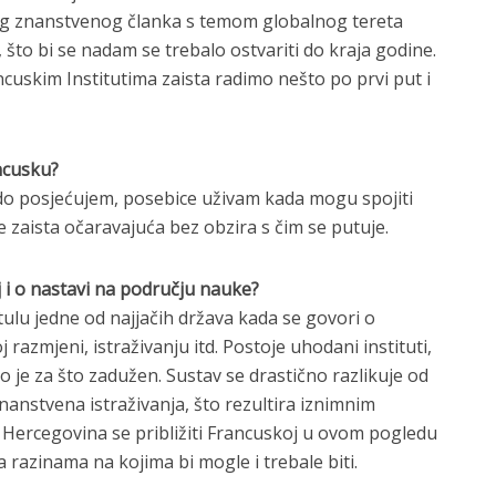
og znanstvenog članka s temom globalnog tereta
 što bi se nadam se trebalo ostvariti do kraja godine.
uskim Institutima zaista radimo nešto po prvi put i
ncusku?
ado posjećujem, posebice uživam kada mogu spojiti
e zaista očaravajuća bez obzira s čim se putuje.
j i o nastavi na području nauke?
tulu jedne od najjačih država kada se govori o
azmjeni, istraživanju itd. Postoje uhodani instituti,
o je za što zadužen. Sustav se drastično razlikuje od
anstvena istraživanja, što rezultira iznimnim
i Hercegovina se približiti Francuskoj u ovom pogledu
a razinama na kojima bi mogle i trebale biti.