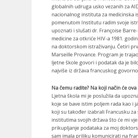
globalnih udruga usko vezanih za AI
nacionalnog instituta za medicinska is
pomenutom Institutu radim svoje istra
upoznati i slušati dr. Françoise Barre
medicine za otkriće HIV-a 1981. godin
na doktorskom istraživanju. Četiri prv
Marseille Provance. Program je trajao 
ljetne škole govori i podatak da je bil
najviše iz država francuskog govorno
Na čemu radite? Na koji način će ova l
Ljetna škola mi je poslužila da upoz
koje se bave istim poljem rada kao i ja
koji su također izabrali Francusku za
institutima svojih država što će mi vj
prikupljanje podataka za moj doktorsk
sam imala priliku komunicirati na fra