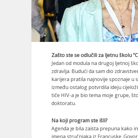
Zašto ste se odlučili za ljetnu školu “C
Jedan od modula na drugoj ljetnoj ško
zdravlja. Budući da sam dio zdravstv
karijera pratila najnovije spoznaje u s
između ostalog potvrdila ideju cijelož
tiče HIV-a je bio tema moje grupe, št
doktoratu.
Na koji program ste išli?
Agenda je bila zaista prepuna kako in
imena stručnjaka iz Francuske. Govorni