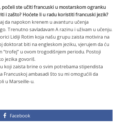
li, počeli ste učiti francuski u mostarskom ogranku
i i zašto? Hoćete li u radu koristiti francuski jezik?
ticaj da napokon krenem u avanturu učenja
rago. Trenutno savladavam A razinu i uživam u učenju.
orici Lidiji Rotim koja našu grupu zaista motivira na
oj doktorat biti na engleskom jeziku, vjerujem da ću
dan “trofej” u ovom trogodišnjem periodu. Postoji
ko jezika govoriš.
tu koji zaista brine o svim potrebama stipendista
 Francuskoj ambasadi što su mi omogućili da
li u Marseille-u.
Facebook