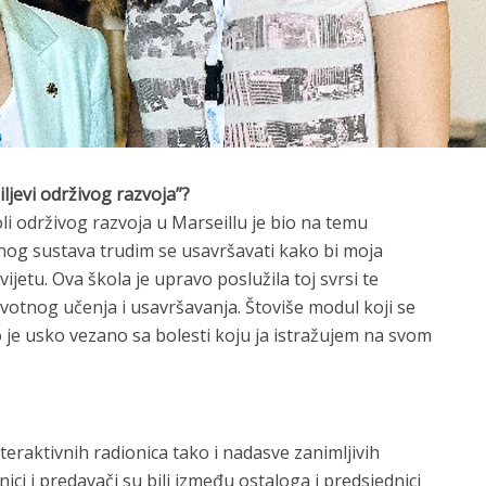
iljevi održivog razvoja”?
li održivog razvoja u Marseillu je bio na temu
enog sustava trudim se usavršavati kako bi moja
vijetu. Ova škola je upravo poslužila toj svrsi te
ivotnog učenja i usavršavanja. Štoviše modul koji se
o je usko vezano sa bolesti koju ja istražujem na svom
teraktivnih radionica tako i nadasve zanimljivih
ci i predavači su bili između ostaloga i predsjednici