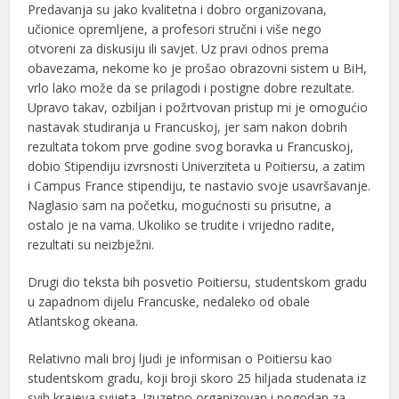
Predavanja su jako kvalitetna i dobro organizovana,
učionice opremljene, a profesori stručni i više nego
otvoreni za diskusiju ili savjet. Uz pravi odnos prema
obavezama, nekome ko je prošao obrazovni sistem u BiH,
vrlo lako može da se prilagodi i postigne dobre rezultate.
Upravo takav, ozbiljan i požrtvovan pristup mi je omogućio
nastavak studiranja u Francuskoj, jer sam nakon dobrih
rezultata tokom prve godine svog boravka u Francuskoj,
dobio Stipendiju izvrsnosti Univerziteta u Poitiersu, a zatim
i Campus France stipendiju, te nastavio svoje usavršavanje.
Naglasio sam na početku, mogućnosti su prisutne, a
ostalo je na vama. Ukoliko se trudite i vrijedno radite,
rezultati su neizbježni.
Drugi dio teksta bih posvetio Poitiersu, studentskom gradu
u zapadnom dijelu Francuske, nedaleko od obale
Atlantskog okeana.
Relativno mali broj ljudi je informisan o Poitiersu kao
studentskom gradu, koji broji skoro 25 hiljada studenata iz
svih krajeva svijeta. Izuzetno organizovan i pogodan za