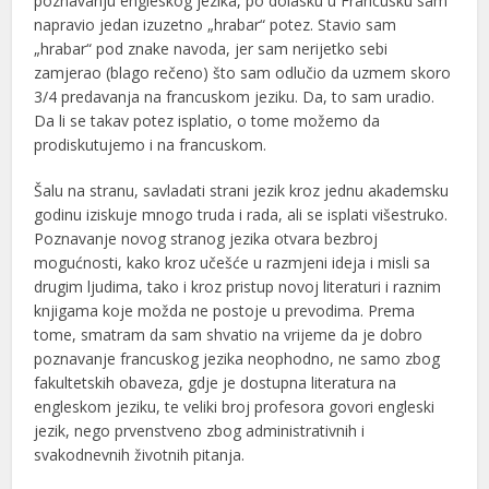
poznavanju engleskog jezika, po dolasku u Francusku sam
napravio jedan izuzetno „hrabar“ potez. Stavio sam
„hrabar“ pod znake navoda, jer sam nerijetko sebi
zamjerao (blago rečeno) što sam odlučio da uzmem skoro
3/4 predavanja na francuskom jeziku. Da, to sam uradio.
Da li se takav potez isplatio, o tome možemo da
prodiskutujemo i na francuskom.
Šalu na stranu, savladati strani jezik kroz jednu akademsku
godinu iziskuje mnogo truda i rada, ali se isplati višestruko.
Poznavanje novog stranog jezika otvara bezbroj
mogućnosti, kako kroz učešće u razmjeni ideja i misli sa
drugim ljudima, tako i kroz pristup novoj literaturi i raznim
knjigama koje možda ne postoje u prevodima. Prema
tome, smatram da sam shvatio na vrijeme da je dobro
poznavanje francuskog jezika neophodno, ne samo zbog
fakultetskih obaveza, gdje je dostupna literatura na
engleskom jeziku, te veliki broj profesora govori engleski
jezik, nego prvenstveno zbog administrativnih i
svakodnevnih životnih pitanja.