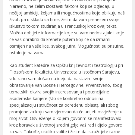
Naravno, ne želim izostaviti faktore koji se ogledaju u
nečijoj ambiciji, željama ili mogućnostima koje oblikuju naš
život, pa u skladu sa time, želim da vam prenesem svoje
iskustvo tokom studiranja u Francuskoj kroz ovaj tekst.
Možda dobijete informacije koje su vam nedostajale i koje
će vas ohrabriti da krenete putem koji će da izmami
osmijeh na vaše lice, svakog jutra. Mogućnosti su prisutne,
ostalo je na vama.
Kao student katedre za Opštu književnost i teatrologiju pri
Filozofskom fakultetu, Univerziteta u Istočnom Sarajevu,
vrlo rano sam došao na ideju da nastavim svoje
obrazovanje van Bosne i Hercegovine. Prvenstveno, zbog
tematskih okvira svojih interesovanja i potencijalne
akademske karijere (što se konkretno odnosi na
specijalizaciju i stručnost za određenu oblast), ali i zbog
promjene za koju sam vjerovao da će unijeti osvježenje u
moj život. Osvježenje o kojem govorim se manifestovalo
kroz boravak u životnoj sredini gdje vaš rad i djelo govore
za vas. Takođe, ukoliko volite i želite da istražujete razne