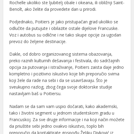
Rochelle ukoliko ste ljubitelj obale i okeana, ili obližnji Saint-
Benoît, ako želite da provedete dan u prirodi.
Podjednako, Poitiers je jako pristupačan grad ukoliko se
odlučite da putujute i obilazite ostale dijelove Francuske.
Voz i autobus su odlične i ne tako skupe opcije za ugodan
prevoz do željene destinacije.
Dakle, od dobro organizovanog sistema obazovanja,
preko raznih kulturnih dešavanja i festivala, do sadržajnih
opcija za putovanja i istraživanje, Poitiers zaista daje jedno
kompletno i pozitivno iskustvo koje bih preporučio svima
koji žele da rade na sebi i da se usavršavaju. Što je
sveukupno razlog, zbog čega svoje doktorske studije
nastavljam baš u Poitiersu.
Nadam se da sam vam uspio dočarati, kako akademski,
tako i životni segment u jednom studentskom gradu u
Francuskoj. Za sve druge informacije i na koji način možete
da priuštite sebi jedno ovakvo iskustvo, toplo bih
preporučio da kontaktirate gospođu Željku Divković iz