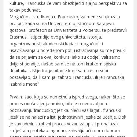
kulture, Francuska će vam obezbjediti sjajnu perspektivu za
takav poduhvat.
Mogućnost studiranja u Francuskoj za mene se ukazala
prvi put kada su na Univerzitetu u Istočnom Sarajevu
gostovali profesori sa Univerziteta u Poitiersu, te predstavili
Erasmus+ stipendije ovog univerziteta. Istorija,
organizovanost, akademski kadar i mogućnosti
usavršavanja u određenom polju istraživanja su me privukli
da se prijavim za ovaj konkurs. Iako su dodjeljivali samo
dvije stipendije, našao sam se na tom kratkom spisku
dobitnika. Uslijedilo je pitanje koje sam često sebi
postavljao, da li sam ja izabrao Francusku, ili je Francuska
izabrala mene?
Prva misao, koja se nametnula ispred svega, nakon što se
proces oduševljenja umirio, bila je o nedovoljnom
poznavanju francuskog jezika. Neću vas lagati, francuski
jezik se ne nalazi na listi jednostavnih jezika za učenje. Dok
je sav administrativni proces vezan za upis i pronalazak
smještaja protekao lagodno, zahvaljujući mom dobrom