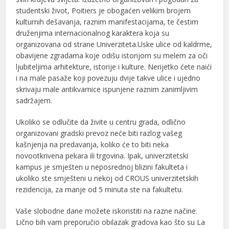
studentski život, Poitiers je obogaćen velikim brojem
kulturnih dešavanja, raznim manifestacijama, te čestim
druženjima internacionalnog karaktera koja su
organizovana od strane Univerziteta.Uske ulice od kaldrme,
obavijene zgradama koje odišu istorijom su melem za oči
ljubiteljima arhitekture, istorije i kulture. Nerijetko ćete naići
i na male pasaže koji povezuju dvije takve ulice i ujedno
skrivaju male antikvarnice ispunjene raznim zanimljivim
sadržajem.
Ukoliko se odlučite da živite u centru grada, odlično
organizovani gradski prevoz neće biti razlog vašeg
kašnjenja na predavanja, koliko će to biti neka
novootkrivena pekara ili trgovina. Ipak, univerzitetski
kampus je smješten u neposrednoj blizini fakulteta i
ukoliko ste smješteni u nekoj od CROUS univerzitetskih
rezidencija, za manje od 5 minuta ste na fakultetu.
Vaše slobodne dane možete iskoristiti na razne načine.
Lično bih vam preporučio obilazak gradova kao što su La