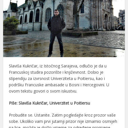
Slaviša Kukričar, iz Istočnog Sarajeva, odlučio je da u
Francuskoj studira pozorište i književnost. Dobio je
stipendiju za izvrsnost Univerziteta u Poitiersu, kao i
podršku Francuske ambasade u Bosni i Hercegovini. U
ovom tekstu govori o svom iskustvu.
Piše: Slaviša Kukričar, Univerzitet u Poitiersu
Probudite se. Ustanite. Zatim pogledajte kroz prozor vaše
sobe. Ukoliko vam prvi jutarnji prizor nije izmamio osmijeh
na lice, možda je došlo vrijeme za određene promjene.