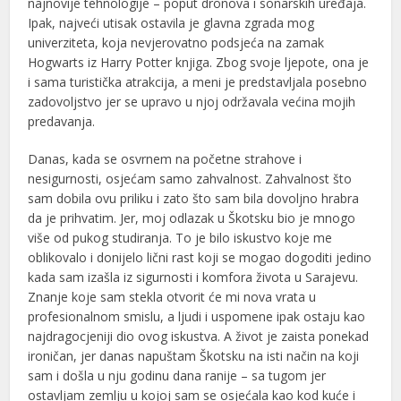
najnovije tehnologije – poput dronova i sonarskih uređaja.
Ipak, najveći utisak ostavila je glavna zgrada mog
univerziteta, koja nevjerovatno podsjeća na zamak
Hogwarts iz Harry Potter knjiga. Zbog svoje ljepote, ona je
i sama turistička atrakcija, a meni je predstavljala posebno
zadovoljstvo jer se upravo u njoj održavala većina mojih
predavanja.
Danas, kada se osvrnem na početne strahove i
nesigurnosti, osjećam samo zahvalnost. Zahvalnost što
sam dobila ovu priliku i zato što sam bila dovoljno hrabra
da je prihvatim. Jer, moj odlazak u Škotsku bio je mnogo
više od pukog studiranja. To je bilo iskustvo koje me
oblikovalo i donijelo lični rast koji se mogao dogoditi jedino
kada sam izašla iz sigurnosti i komfora života u Sarajevu.
Znanje koje sam stekla otvorit će mi nova vrata u
profesionalnom smislu, a ljudi i uspomene ipak ostaju kao
najdragocjeniji dio ovog iskustva. A život je zaista ponekad
ironičan, jer danas napuštam Škotsku na isti način na koji
sam i došla u nju godinu dana ranije – sa tugom jer
ostavljam zemlju u kojoj sam se osjećala kao kod kuće i