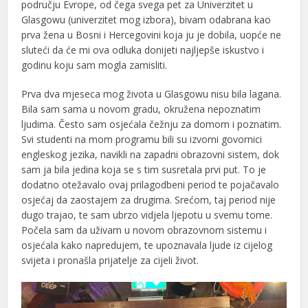
području Evrope, od čega svega pet za Univerzitet u
Glasgowu (univerzitet mog izbora), bivam odabrana kao
prva žena u Bosni i Hercegovini koja ju je dobila, uopće ne
sluteći da će mi ova odluka donijeti najljepše iskustvo i
godinu koju sam mogla zamisliti.
Prva dva mjeseca mog života u Glasgowu nisu bila lagana.
Bila sam sama u novom gradu, okružena nepoznatim
ljudima. Često sam osjećala čežnju za domom i poznatim.
Svi studenti na mom programu bili su izvorni govornici
engleskog jezika, navikli na zapadni obrazovni sistem, dok
sam ja bila jedina koja se s tim susretala prvi put. To je
dodatno otežavalo ovaj prilagodbeni period te pojačavalo
osjećaj da zaostajem za drugima. Srećom, taj period nije
dugo trajao, te sam ubrzo vidjela ljepotu u svemu tome.
Počela sam da uživam u novom obrazovnom sistemu i
osjećala kako napredujem, te upoznavala ljude iz cijelog
svijeta i pronašla prijatelje za cijeli život.