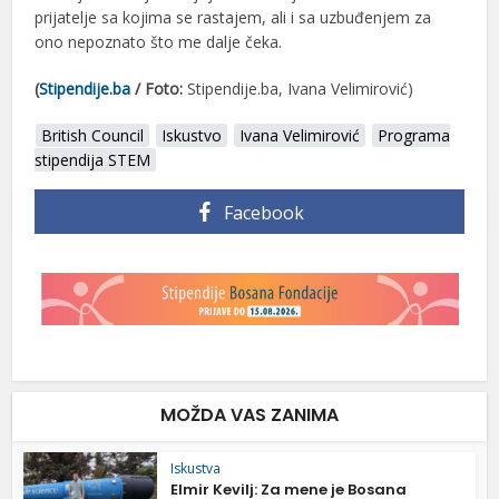
prijatelje sa kojima se rastajem, ali i sa uzbuđenjem za
ono nepoznato što me dalje čeka.
(
Stipendije.ba
/
Foto:
Stipendije.ba, Ivana Velimirović)
British Council
Iskustvo
Ivana Velimirović
Programa
stipendija STEM
Facebook
MOŽDA VAS ZANIMA
Iskustva
Elmir Kevilj: Za mene je Bosana