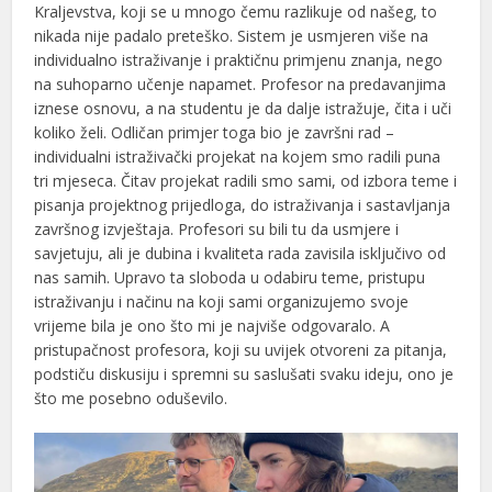
Kraljevstva, koji se u mnogo čemu razlikuje od našeg, to
nikada nije padalo preteško. Sistem je usmjeren više na
individualno istraživanje i praktičnu primjenu znanja, nego
na suhoparno učenje napamet. Profesor na predavanjima
iznese osnovu, a na studentu je da dalje istražuje, čita i uči
koliko želi. Odličan primjer toga bio je završni rad –
individualni istraživački projekat na kojem smo radili puna
tri mjeseca. Čitav projekat radili smo sami, od izbora teme i
pisanja projektnog prijedloga, do istraživanja i sastavljanja
završnog izvještaja. Profesori su bili tu da usmjere i
savjetuju, ali je dubina i kvaliteta rada zavisila isključivo od
nas samih. Upravo ta sloboda u odabiru teme, pristupu
istraživanju i načinu na koji sami organizujemo svoje
vrijeme bila je ono što mi je najviše odgovaralo. A
pristupačnost profesora, koji su uvijek otvoreni za pitanja,
podstiču diskusiju i spremni su saslušati svaku ideju, ono je
što me posebno oduševilo.