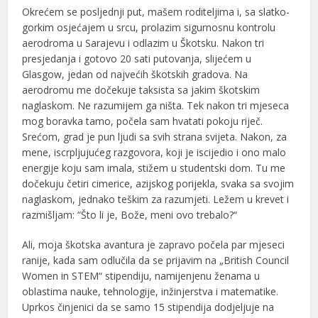
Okrećem se posljednji put, mašem roditeljima i, sa slatko-
gorkim osjećajem u srcu, prolazim sigurnosnu kontrolu
aerodroma u Sarajevu i odlazim u Škotsku. Nakon tri
presjedanja i gotovo 20 sati putovanja, slijećem u
Glasgow, jedan od najvećih škotskih gradova. Na
aerodromu me dočekuje taksista sa jakim škotskim
naglaskom. Ne razumijem ga ništa. Tek nakon tri mjeseca
mog boravka tamo, počela sam hvatati pokoju riječ.
Srećom, grad je pun ljudi sa svih strana svijeta. Nakon, za
mene, iscrpljujućeg razgovora, koji je iscijedio i ono malo
energije koju sam imala, stižem u studentski dom. Tu me
dočekuju četiri cimerice, azijskog porijekla, svaka sa svojim
naglaskom, jednako teškim za razumjeti. Ležem u krevet i
razmišljam: “Što li je, Bože, meni ovo trebalo?“
Ali, moja škotska avantura je zapravo počela par mjeseci
ranije, kada sam odlučila da se prijavim na „British Council
Women in STEM“ stipendiju, namijenjenu ženama u
oblastima nauke, tehnologije, inžinjerstva i matematike.
Uprkos činjenici da se samo 15 stipendija dodjeljuje na