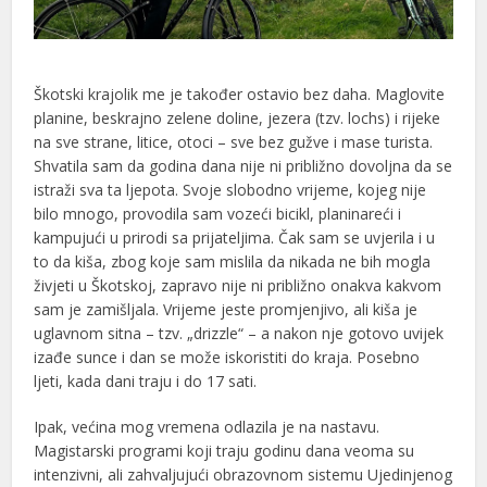
Škotski krajolik me je također ostavio bez daha. Maglovite
planine, beskrajno zelene doline, jezera (tzv. lochs) i rijeke
na sve strane, litice, otoci – sve bez gužve i mase turista.
Shvatila sam da godina dana nije ni približno dovoljna da se
istraži sva ta ljepota. Svoje slobodno vrijeme, kojeg nije
bilo mnogo, provodila sam vozeći bicikl, planinareći i
kampujući u prirodi sa prijateljima. Čak sam se uvjerila i u
to da kiša, zbog koje sam mislila da nikada ne bih mogla
živjeti u Škotskoj, zapravo nije ni približno onakva kakvom
sam je zamišljala. Vrijeme jeste promjenjivo, ali kiša je
uglavnom sitna – tzv. „drizzle“ – a nakon nje gotovo uvijek
izađe sunce i dan se može iskoristiti do kraja. Posebno
ljeti, kada dani traju i do 17 sati.
Ipak, većina mog vremena odlazila je na nastavu.
Magistarski programi koji traju godinu dana veoma su
intenzivni, ali zahvaljujući obrazovnom sistemu Ujedinjenog