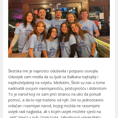
Škotska me je naprosto oduševila i potpuno osvojila.
Oduvijek sam mislila da su ljudi sa Balkana najtopliji i
najdruželjubiviji na svijetu. Međutim, Škoti su nas u tome
nadmašili svojom nasmijanošću, pristojnošću i dobrotom.
To je narod koji će sam prići strancu na ulici da ponudi
pomoć, a da to nije traženo od njih. Oni su jednostavno
srdačan i nasmijan narod, kojeg možda ne razumijete
uvijek radi naglaska, ali s kojim uvijek možete sjesti na
„pint“ (pivo) u pub. Osim toga, zahvaljujući univerzitetu,