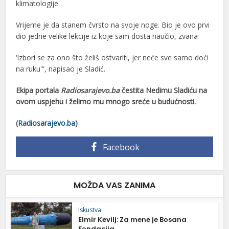
klimatologije.
Vrijeme je da stanem čvrsto na svoje noge. Bio je ovo prvi
dio jedne velike lekcije iz koje sam dosta naučio, zvana
‘Izbori se za ono što želiš ostvariti, jer neće sve samo doći
na ruku'”, napisao je Sladić.
Ekipa portala
Radiosarajevo.ba
čestita Nedimu Sladiću na
ovom uspjehu i želimo mu mnogo sreće u budućnosti.
(
Radiosarajevo.ba
)
Facebook
MOŽDA VAS ZANIMA
Iskustva
Elmir Kevilj: Za mene je Bosana
Fondacija...