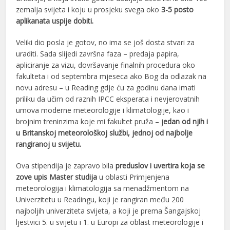
zemalja svijeta i koju u prosjeku svega oko
3-5 posto
aplikanata uspije dobiti.
Veliki dio posla je gotov, no ima se još dosta stvari za
uraditi. Sada slijedi završna faza – predaja papira,
apliciranje za vizu, dovršavanje finalnih procedura oko
fakulteta i od septembra mjeseca ako Bog da odlazak na
novu adresu – u Reading gdje ću za godinu dana imati
priliku da učim od raznih IPCC eksperata i nevjerovatnih
umova moderne meteorologije i klimatologije, kao i
brojnim treninzima koje mi fakultet pruža – j
edan od njih i
u Britanskoj meteorološkoj službi, jednoj od najbolje
rangiranoj u svijetu.
Ova stipendija je zapravo bila
preduslov i uvertira koja se
zove upis Master studija
u oblasti Primjenjena
meteorologija i klimatologija sa menadžmentom na
Univerzitetu u Readingu, koji je rangiran među 200
najboljih univerziteta svijeta, a koji je prema Šangajskoj
ljestvici 5. u svijetu i 1. u Europi za oblast meteorologije i