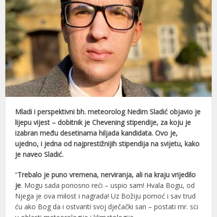
Mladi i perspektivni bh. meteorolog Nedim Sladić objavio je
lijepu vijest – dobitnik je Chevening stipendije, za koju je
izabran među desetinama hiljada kandidata. Ovo je,
ujedno, i jedna od najprestižnijih stipendija na svijetu, kako
je naveo Sladić.
“
Trebalo je puno vremena, nerviranja, ali na kraju vrijedilo
je
. Mogu sada ponosno reći – uspio sam! Hvala Bogu, od
Njega je ova milost i nagrada! Uz Božiju pomoć i sav trud
ću ako Bog da i ostvariti svoj dječački san – postati mr. sci