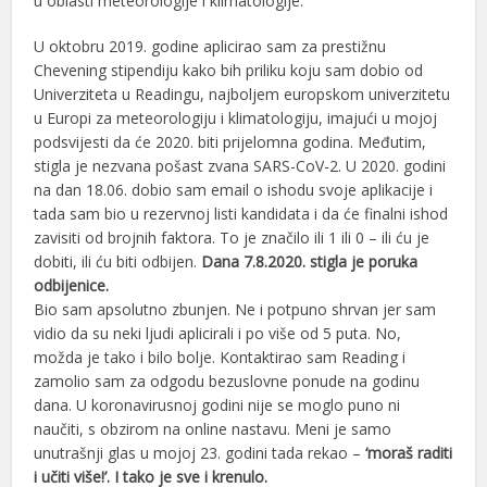
u oblasti meteorologije i klimatologije.
U oktobru 2019. godine aplicirao sam za prestižnu
Chevening stipendiju kako bih priliku koju sam dobio od
Univerziteta u Readingu, najboljem europskom univerzitetu
u Europi za meteorologiju i klimatologiju, imajući u mojoj
podsvijesti da će 2020. biti prijelomna godina. Međutim,
stigla je nezvana pošast zvana SARS-CoV-2. U 2020. godini
na dan 18.06. dobio sam email o ishodu svoje aplikacije i
tada sam bio u rezervnoj listi kandidata i da će finalni ishod
zavisiti od brojnih faktora. To je značilo ili 1 ili 0 – ili ću je
dobiti, ili ću biti odbijen.
Dana 7.8.2020. stigla je poruka
odbijenice.
Bio sam apsolutno zbunjen. Ne i potpuno shrvan jer sam
vidio da su neki ljudi aplicirali i po više od 5 puta. No,
možda je tako i bilo bolje. Kontaktirao sam Reading i
zamolio sam za odgodu bezuslovne ponude na godinu
dana. U koronavirusnoj godini nije se moglo puno ni
naučiti, s obzirom na online nastavu. Meni je samo
unutrašnji glas u mojoj 23. godini tada rekao –
‘moraš raditi
i učiti više!’. I tako je sve i krenulo.