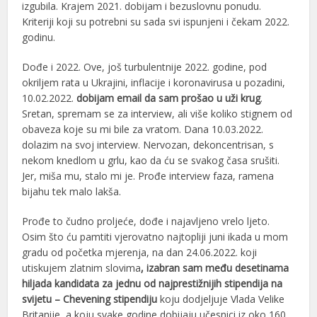
izgubila. Krajem 2021. dobijam i bezuslovnu ponudu.
Kriteriji koji su potrebni su sada svi ispunjeni i čekam 2022.
godinu.
Dođe i 2022. Ove, još turbulentnije 2022. godine, pod
okriljem rata u Ukrajini, inflacije i koronavirusa u pozadini,
10.02.2022.
dobijam email da sam prošao u uži krug
.
Sretan, spremam se za interview, ali više koliko stignem od
obaveza koje su mi bile za vratom. Dana 10.03.2022.
dolazim na svoj interview. Nervozan, dekoncentrisan, s
nekom knedlom u grlu, kao da ću se svakog časa srušiti.
Jer, miša mu, stalo mi je. Prođe interview faza, ramena
bijahu tek malo lakša.
Prođe to čudno proljeće, dođe i najavljeno vrelo ljeto.
Osim što ću pamtiti vjerovatno najtopliji juni ikada u mom
gradu od početka mjerenja, na dan 24.06.2022. koji
utiskujem zlatnim slovima
, izabran sam među desetinama
hiljada kandidata za jednu od najprestižnijih stipendija na
svijetu – Chevening stipendiju
koju dodjeljuje Vlada Velike
Britanije, a koju svake godine dobijaju učesnici iz oko 160