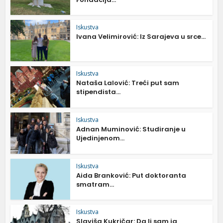
Iskustva
Ivana Velimirović: Iz Sarajeva u srce...
Iskustva
Nataša Lalović: Treći put sam
stipendista...
Iskustva
Adnan Muminović: Studiranje u
Ujedinjenom...
Iskustva
Aida Branković: Put doktoranta
smatram...
Iskustva
Slaviša Kukričar: Da li sam ja