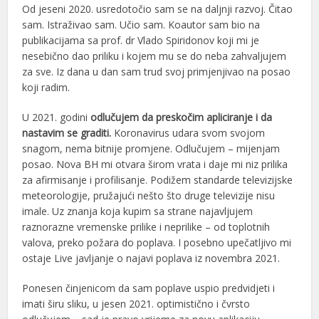
Od jeseni 2020. usredotočio sam se na daljnji razvoj. Čitao
sam. Istraživao sam. Učio sam. Koautor sam bio na
publikacijama sa prof. dr Vlado Spiridonov koji mi je
nesebično dao priliku i kojem mu se do neba zahvaljujem
za sve. Iz dana u dan sam trud svoj primjenjivao na posao
koji radim.
U 2021. godini
odlučujem da preskočim apliciranje i da
nastavim se graditi.
Koronavirus udara svom svojom
snagom, nema bitnije promjene. Odlučujem – mijenjam
posao. Nova BH mi otvara širom vrata i daje mi niz prilika
za afirmisanje i profilisanje. Podižem standarde televizijske
meteorologije, pružajući nešto što druge televizije nisu
imale. Uz znanja koja kupim sa strane najavljujem
raznorazne vremenske prilike i neprilike – od toplotnih
valova, preko požara do poplava. I posebno upečatljivo mi
ostaje Live javljanje o najavi poplava iz novembra 2021.
Ponesen činjenicom da sam poplave uspio predvidjeti i
imati širu sliku, u jesen 2021. optimistično i čvrsto