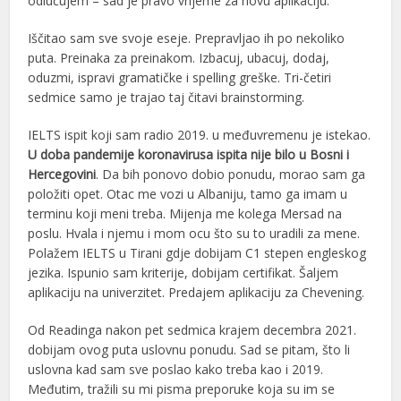
odlučujem – sad je pravo vrijeme za novu aplikaciju.
Iščitao sam sve svoje eseje. Prepravljao ih po nekoliko
puta. Preinaka za preinakom. Izbacuj, ubacuj, dodaj,
oduzmi, ispravi gramatičke i spelling greške. Tri-četiri
sedmice samo je trajao taj čitavi brainstorming.
IELTS ispit koji sam radio 2019. u međuvremenu je istekao.
U doba pandemije koronavirusa ispita nije bilo u Bosni i
Hercegovini
. Da bih ponovo dobio ponudu, morao sam ga
položiti opet. Otac me vozi u Albaniju, tamo ga imam u
terminu koji meni treba. Mijenja me kolega Mersad na
poslu. Hvala i njemu i mom ocu što su to uradili za mene.
Polažem IELTS u Tirani gdje dobijam C1 stepen engleskog
jezika. Ispunio sam kriterije, dobijam certifikat. Šaljem
aplikaciju na univerzitet. Predajem aplikaciju za Chevening.
Od Readinga nakon pet sedmica krajem decembra 2021.
dobijam ovog puta uslovnu ponudu. Sad se pitam, što li
uslovna kad sam sve poslao kako treba kao i 2019.
Međutim, tražili su mi pisma preporuke koja su im se