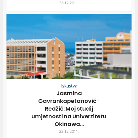
28.12.2011.
Iskustva
Jasmina
Gavrankapetanović-
Redžić: Moj studij
umjetnosti na Univerzitetu
Okinawa...
23.12.2011.