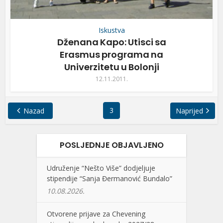
Iskustva
Dženana Kapo: Utisci sa
Erasmus programa na
Univerzitetu u Bolonji
12.11.2011.
3
Nazad
Naprijed
POSLJEDNJE OBJAVLJENO
Udruženje “Nešto Više” dodjeljuje
stipendije “Sanja Đermanović Bundalo”
10.08.2026.
Otvorene prijave za Chevening