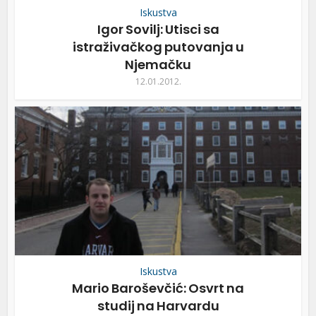
Iskustva
Igor Sovilj: Utisci sa
istraživačkog putovanja u
Njemačku
12.01.2012.
Iskustva
Mario Baroševčić: Osvrt na
studij na Harvardu