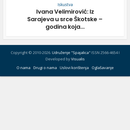
Iskustva
Ivana Velimirović: Iz
Sarajeva u srce Škotske –
godina koja...
Copyright © 2010-2026.
Udruženje "Spajalica"
ISSN 2566-4654 I
Developed by
Visualis
O nama
Drugi o nama
Uslovi korištenja
Oglašavanje