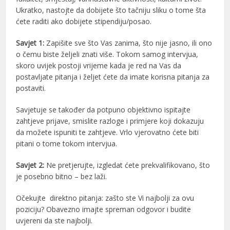
Ukratko, nastojte da dobijete što tačniju sliku o tome šta
ćete raditi ako dobijete stipendiju/posao.
Savjet 1:
Zapišite sve što Vas zanima, što nije jasno, ili ono
o čemu biste željeli znati više. Tokom samog intervjua,
skoro uvijek postoji vrijeme kada je red na Vas da
postavljate pitanja i željet ćete da imate korisna pitanja za
postaviti.
Savjetuje se također da potpuno objektivno ispitajte
zahtjeve prijave, smislite razloge i primjere koji dokazuju
da možete ispuniti te zahtjeve. Vrlo vjerovatno ćete biti
pitani o tome tokom intervjua.
Savjet 2:
Ne pretjerujte, izgledat ćete prekvalifikovano, što
je posebno bitno – bez laži.
Očekujte direktno pitanja: zašto ste Vi najbolji za ovu
poziciju? Obavezno imajte spreman odgovor i budite
uvjereni da ste najbolji.