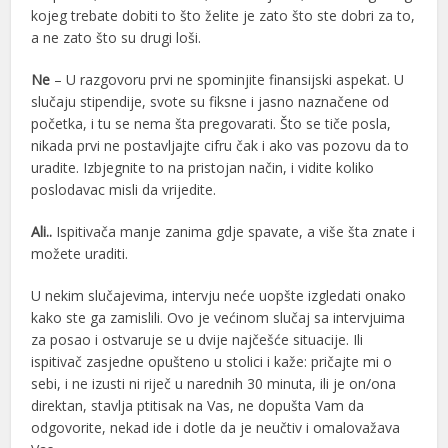
kojeg trebate dobiti to što želite je zato što ste dobri za to,
a ne zato što su drugi loši.
Ne
– U razgovoru prvi ne spominjite finansijski aspekat. U
slučaju stipendije, svote su fiksne i jasno naznačene od
početka, i tu se nema šta pregovarati. Što se tiče posla,
nikada prvi ne postavljajte cifru čak i ako vas pozovu da to
uradite. Izbjegnite to na pristojan način, i vidite koliko
poslodavac misli da vrijedite.
Ali..
Ispitivača manje zanima gdje spavate, a više šta znate i
možete uraditi.
U nekim slučajevima, intervju neće uopšte izgledati onako
kako ste ga zamislili. Ovo je većinom slučaj sa intervjuima
za posao i ostvaruje se u dvije najčešće situacije. Ili
ispitivač zasjedne opušteno u stolici i kaže: pričajte mi o
sebi, i ne izusti ni riječ u narednih 30 minuta, ili je on/ona
direktan, stavlja ptitisak na Vas, ne dopušta Vam da
odgovorite, nekad ide i dotle da je neučtiv i omalovažava