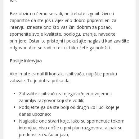
Vas.
Bez obzira o čemu se radi, ne trebate izgubiti živce i
zapamtite da ste još uvijek vrlo dobro pripremljeni za
intervju. Iznesite ono što Vas čini dobrim za posao,
spomenite svoje kvalitete, podlogu, znanje, navedite
primjere. Ostanite pristojni i pokušajte naglasiti kad završite
odgovor. Ako se radi o testu, tako ćete ga položiti.
Poslije intervjua
Ako imate e-mail ili kontakt ispitivača, napišite poruku
zahvale. To je dobra prilika da:
Zahvalite ispitivaču za njegovo/njeno vrijeme i
zanimljiv razgovor koji ste vodili;
Podsjetite ga da ste bolji od drugih 20 ljudi koje je
danas upoznao;
Naglasite one stvari koje, iako su spomenute tokom
intervjua, nisu došle u prvi plan razgovora, a ipak su
prednost za vašu prijavu;