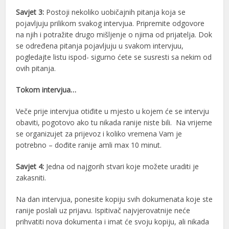
Savjet 3:
Postoji nekoliko uobičajnih pitanja koja se
pojavljuju prilikom svakog intervjua. Pripremite odgovore
na njih i potražite drugo mišljenje o njima od prijatelja. Dok
se određena pitanja pojavljuju u svakom intervjuu,
pogledajte listu ispod- sigurno ćete se susresti sa nekim od
ovih pitanja.
Tokom intervjua…
Veče prije intervjua otiđite u mjesto u kojem će se intervju
obaviti, pogotovo ako tu nikada ranije niste bili. Na vrijeme
se organizujet za prijevoz i koliko vremena Vam je
potrebno – dođite ranije amli max 10 minut.
Savjet 4:
Jedna od najgorih stvari koje možete uraditi je
zakasniti.
Na dan intervjua, ponesite kopiju svih dokumenata koje ste
ranije poslali uz prijavu. Ispitivač najvjerovatnije neće
prihvatiti nova dokumenta i imat će svoju kopiju, ali nikada