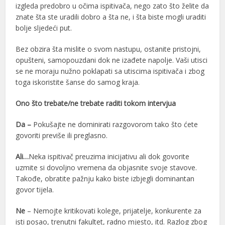
izgleda predobro u očima ispitivača, nego zato što želite da
znate šta ste uradili dobro a šta ne, i šta biste mogli uraditi
bolje sljedeći put.
Bez obzira šta mislite o svom nastupu, ostanite pristojni,
opušteni, samopouzdani dok ne izađete napolje. Vaši utisci
se ne moraju nužno poklapati sa utiscima ispitivača i zbog
toga iskoristite šanse do samog kraja.
Ono što trebate/ne trebate raditi tokom intervjua
Da –
Pokušajte ne dominirati razgovorom tako što ćete
govoriti previše ili preglasno.
Ali…
Neka ispitivač preuzima inicijativu ali dok govorite
uzmite si dovoljno vremena da objasnite svoje stavove.
Takođe, obratite pažnju kako biste izbjegli dominantan
govor tijela.
Ne
– Nemojte kritikovati kolege, prijatelje, konkurente za
isti posao, trenutni fakultet, radno mjesto, itd. Razlog zbog