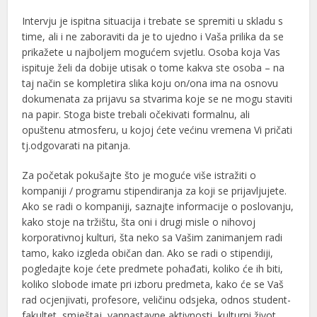
Intervju je ispitna situacija i trebate se spremiti u skladu s
time, ali i ne zaboraviti da je to ujedno i Vaša prilika da se
prikažete u najboljem mogućem svjetlu. Osoba koja Vas
ispituje želi da dobije utisak o tome kakva ste osoba – na
taj način se kompletira slika koju on/ona ima na osnovu
dokumenata za prijavu sa stvarima koje se ne mogu staviti
na papir. Stoga biste trebali očekivati formalnu, ali
opuštenu atmosferu, u kojoj ćete većinu vremena Vi pričati
tj.odgovarati na pitanja.
Za početak pokušajte što je moguće više istražiti o
kompaniji / programu stipendiranja za koji se prijavljujete.
Ako se radi o kompaniji, saznajte informacije o poslovanju,
kako stoje na tržištu, šta oni i drugi misle o nihovoj
korporativnoj kulturi, šta neko sa Vašim zanimanjem radi
tamo, kako izgleda običan dan. Ako se radi o stipendiji,
pogledajte koje ćete predmete pohađati, koliko će ih biti,
koliko slobode imate pri izboru predmeta, kako će se Vaš
rad ocjenjivati, profesore, veličinu odsjeka, odnos student-
fakultet, smještaj, vannastavne aktivnosti, kulturni život.