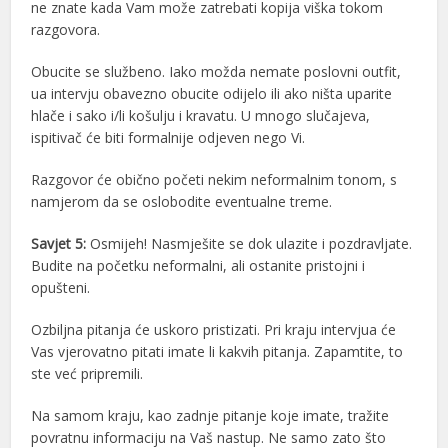
ne znate kada Vam može zatrebati kopija viška tokom
razgovora.
Obucite se službeno. Iako možda nemate poslovni outfit,
ua intervju obavezno obucite odijelo ili ako ništa uparite
hlače i sako i/li košulju i kravatu. U mnogo slučajeva,
ispitivač će biti formalnije odjeven nego Vi.
Razgovor će obično početi nekim neformalnim tonom, s
namjerom da se oslobodite eventualne treme.
Savjet 5:
Osmijeh! Nasmješite se dok ulazite i pozdravljate.
Budite na početku neformalni, ali ostanite pristojni i
opušteni.
Ozbiljna pitanja će uskoro pristizati. Pri kraju intervjua će
Vas vjerovatno pitati imate li kakvih pitanja. Zapamtite, to
ste već pripremili.
Na samom kraju, kao zadnje pitanje koje imate, tražite
povratnu informaciju na Vaš nastup. Ne samo zato što