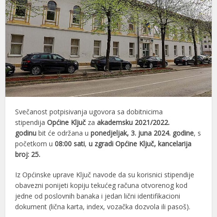
Svečanost potpisivanja ugovora sa dobitnicima
stipendija
Općine Ključ
za
akademsku 2021/2022.
godinu
bit će održana u
ponedjeljak, 3. juna 2024. godine
, s
početkom u
08:00 sati
,
u zgradi Općine Ključ, kancelarija
broj: 25.
Iz Općinske uprave Ključ navode da su korisnici stipendije
obavezni ponijeti kopiju tekućeg računa otvorenog kod
jedne od poslovnih banaka i jedan lični identifikacioni
dokument (lična karta, index, vozačka dozvola ili pasoš).