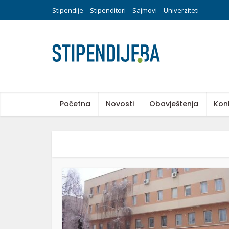
Stipendije
Stipenditori
Sajmovi
Univerziteti
Početna
Novosti
Obavještenja
Kon