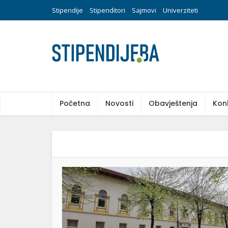
Stipendije
Stipenditori
Sajmovi
Univerziteti
Početna
Novosti
Obavještenja
Kon