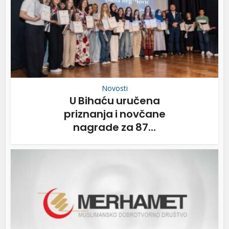
Novosti
U Bihaću uručena
priznanja i novčane
nagrade za 87...