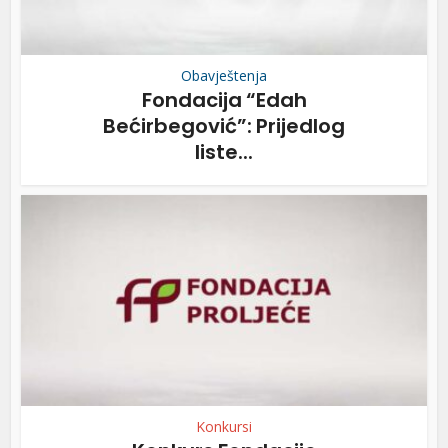
Obavještenja
Fondacija “Edah
Bećirbegović”: Prijedlog
liste...
Konkursi