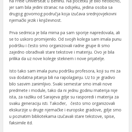
na Freie Universität u Berlinu. Na početku je bilo neobično,
jer sam bila jedini stranac na odsjeku, jedina osoba sa
drugog govornog područja koja izučava srednjovjekovni
njemački jezik i književnost.
Prva sedmica je bila mirna pa sam sporije napredovala, ali
se to uskoro promijenilo. Od svojih kolega sam imala punu
podršku i često smo organizovali radne grupe ili smo
zajedno obrađivali stare tekstove i materiju. Ovo je bila
prilika da uz nove kolege steknem i nove prijatelje.
Isto tako sam imala punu podršku profesora, koji su mi za
sva dodatna pitanja bili na rapolaganju. Uz to je gradivo
bilo sasvim zanimljivo. Svaki semestar smo imali nove
predmete i module, tako da ni jednu godinu materija nije
ista, za razliku od Sarajeva gdje su rasporedi i materija za
svaku generaciju isti. Također, često smo organizovali
ekskurzije u druge njemačke i europske gradove, gdje smo
u poznatim bibliotekama izučavali stare tekstove, spise,
faksimile itd.