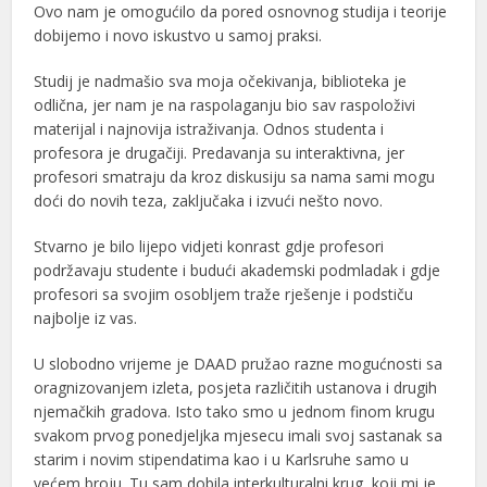
Ovo nam je omogućilo da pored osnovnog studija i teorije
dobijemo i novo iskustvo u samoj praksi.
Studij je nadmašio sva moja očekivanja, biblioteka je
odlična, jer nam je na raspolaganju bio sav raspoloživi
materijal i najnovija istraživanja. Odnos studenta i
profesora je drugačiji. Predavanja su interaktivna, jer
profesori smatraju da kroz diskusiju sa nama sami mogu
doći do novih teza, zaključaka i izvući nešto novo.
Stvarno je bilo lijepo vidjeti konrast gdje profesori
podržavaju studente i budući akademski podmladak i gdje
profesori sa svojim osobljem traže rješenje i podstiču
najbolje iz vas.
U slobodno vrijeme je DAAD pružao razne mogućnosti sa
oragnizovanjem izleta, posjeta različitih ustanova i drugih
njemačkih gradova. Isto tako smo u jednom finom krugu
svakom prvog ponedjeljka mjesecu imali svoj sastanak sa
starim i novim stipendatima kao i u Karlsruhe samo u
većem broju. Tu sam dobila interkulturalni krug, koji mi je