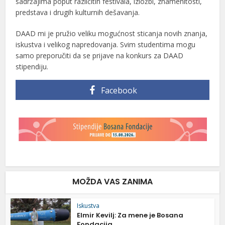
sadržajima poput različitih festivala, izložbi, znamenitosti,
predstava i drugih kulturnih dešavanja.
DAAD mi je pružio veliku mogućnost sticanja novih znanja,
iskustva i velikog napredovanja. Svim studentima mogu
samo preporučiti da se prijave na konkurs za DAAD
stipendiju.
Facebook
MOŽDA VAS ZANIMA
Iskustva
Elmir Kevilj: Za mene je Bosana
Fondacija...