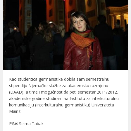
Kao studentica germanistike dobila sam semestralnu
stipendiju Njemačke službe za akademsku razmjenu
(DAAD), a time i mogućnost da peti semestar 2011/2012.
akademske godine studiram na Institutu za interkulturalnu
komunikaciju (Interkulturalnu germanistiku) Univerziteta
Mainz.
Piše:
Selma Tabak