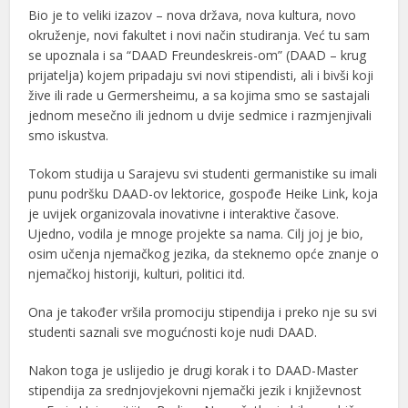
Bio je to veliki izazov – nova država, nova kultura, novo
okruženje, novi fakultet i novi način studiranja. Već tu sam
se upoznala i sa “DAAD Freundeskreis-om” (DAAD – krug
prijatelja) kojem pripadaju svi novi stipendisti, ali i bivši koji
žive ili rade u Germersheimu, a sa kojima smo se sastajali
jednom mesečno ili jednom u dvije sedmice i razmjenjivali
smo iskustva.
Tokom studija u Sarajevu svi studenti germanistike su imali
punu podršku DAAD-ov lektorice, gospođe Heike Link, koja
je uvijek organizovala inovativne i interaktive časove.
Ujedno, vodila je mnoge projekte sa nama. Cilj joj je bio,
osim učenja njemačkog jezika, da steknemo opće znanje o
njemačkoj historiji, kulturi, politici itd.
Ona je također vršila promociju stipendija i preko nje su svi
studenti saznali sve mogućnosti koje nudi DAAD.
Nakon toga je uslijedio je drugi korak i to DAAD-Master
stipendija za srednjovjekovni njemački jezik i književnost