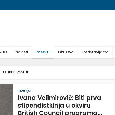
kursi
Savjeti
Intervjui
Iskustva
Predstavljamo
>> INTERVJUI
Intervjui
Ivana Velimirović: Biti prva
stipendistkinja u okviru
British Council programa...