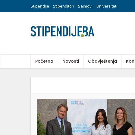
Stipendije
Stipenditori
Sajmovi
Univerziteti
Početna
Novosti
Obavještenja
Kon