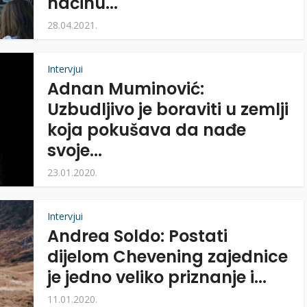
načinu...
28.04.2021.
Intervjui
Adnan Muminović:
Uzbudljivo je boraviti u zemlji
koja pokušava da nađe
svoje...
23.01.2020.
Intervjui
Andrea Soldo: Postati
dijelom Chevening zajednice
je jedno veliko priznanje i...
11.01.2020.