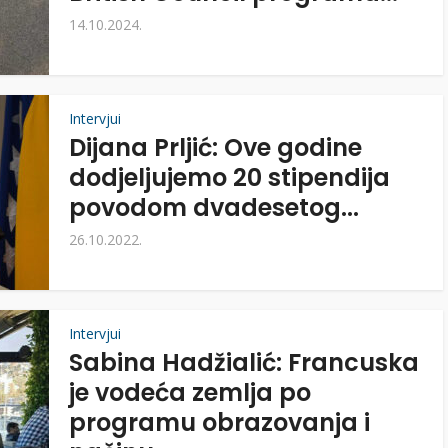
14.10.2024.
Intervjui
Dijana Prljić: Ove godine
dodjeljujemo 20 stipendija
povodom dvadesetog...
26.10.2022.
Intervjui
Sabina Hadžialić: Francuska
je vodeća zemlja po
programu obrazovanja i