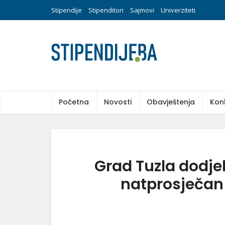
Stipendije
Stipenditori
Sajmovi
Univerziteti
Početna
Novosti
Obavještenja
Kon
Grad Tuzla dodje
natprosječan 