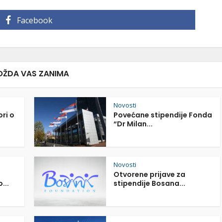
Facebook
ŽDA VAS ZANIMA
Novosti
ori o
Povećane stipendije Fonda
“Dr Milan...
Novosti
Otvorene prijave za
...
stipendije Bosana...