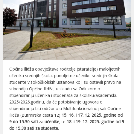
Općina
Ilidža
obavještava roditelje (staratelje) maloljetnih
učenika srednjih škola, punoljetne učenike srednjih škola i
studente visokoškolskih ustanova koji su ostavili pravo na
stipendiju Općine Ilidža, u skladu sa Odlukom o
stipendiranju učenika i studenata za školsku/akademsku
2025/2026.godinu, da će potpisivanje ugovora o
stipendiranju biti održano u Multifunkcionalnoj sali Općine
Ilidža (Butmirska cesta 12)
15, 16. i 17. 12. 2025. godine od
9 do 15.30 sati
za
učenike
, te
18. i 19. 12. 2025. godine
od 9
do 15.30 sati za studente
.