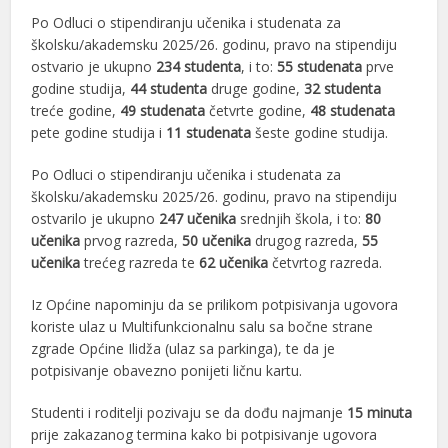
Po Odluci o stipendiranju učenika i studenata za
školsku/akademsku 2025/26. godinu, pravo na stipendiju
ostvario je ukupno
234 studenta
, i to:
55 studenata
prve
godine studija,
44 studenta
druge godine,
32 studenta
treće godine,
49 studenata
četvrte godine,
48 studenata
pete godine studija i
11 studenata
šeste godine studija.
Po Odluci o stipendiranju učenika i studenata za
školsku/akademsku 2025/26. godinu, pravo na stipendiju
ostvarilo je ukupno
247 učenika
srednjih škola, i to:
80
učenika
prvog razreda,
50 učenika
drugog razreda,
55
učenika
trećeg razreda te
62 učenika
četvrtog razreda.
Iz Općine napominju da se prilikom potpisivanja ugovora
koriste ulaz u Multifunkcionalnu salu sa bočne strane
zgrade Općine Ilidža (ulaz sa parkinga), te da je
potpisivanje obavezno ponijeti ličnu kartu.
Studenti i roditelji pozivaju se da dođu najmanje
15 minuta
prije zakazanog termina kako bi potpisivanje ugovora