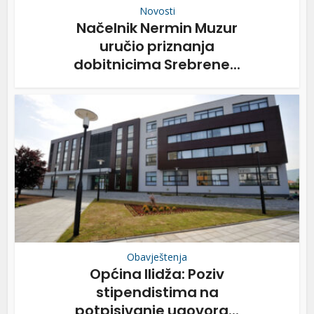
Novosti
Načelnik Nermin Muzur
uručio priznanja
dobitnicima Srebrene...
Obavještenja
Općina Ilidža: Poziv
stipendistima na
potpisivanje ugovora...