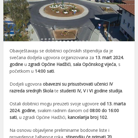
Obavještavaju se dobitnici općinskih stipendija da je
svečana dodjela ugovora organizovana za
13. mart 2024.
godine
u
zgradi Općine Hadžići
,
sala Općinskog vijeća
, s
početkom u
14:00 sati
.
Dodjeli ugovora
obavezni su prisustvovati učenici IV
razreda srednjih škola
te
studenti IV, V i VI godine studija
.
Ostali dobitnici mogu preuzeti svoje ugovore
od 13. marta
2024. godine
, svakim radnim danom od
08:00 do 16:00
sati
, u zgradi Općine Hadžići,
kancelarija broj 102
.
Na osnovu objavljene preliminarne bodovne liste i
provedenog žalbenog roka,
stipendiju će primati 70