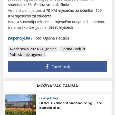
studenata i 63 učenika srednjih škola
.
Visina stipendije iznosi
70 KM mjesečno za učenike
i
150
KM mjesečno za studente
.
Isplata stipendija vršit će se
mjesečno unaprijed
, u periodu
trajanja školske godine (
deset mjeseci
).
(
Stipendije.ba
/ Foto: Općina Hadžići
)
Akademska 2023/24. godina
Općina Hadžići
Potpisivanje ugovora
Facebook
MOŽDA VAS ZANIMA
Obavještenja
Grad Lukavac: Konačna rang-lista
kandidata...