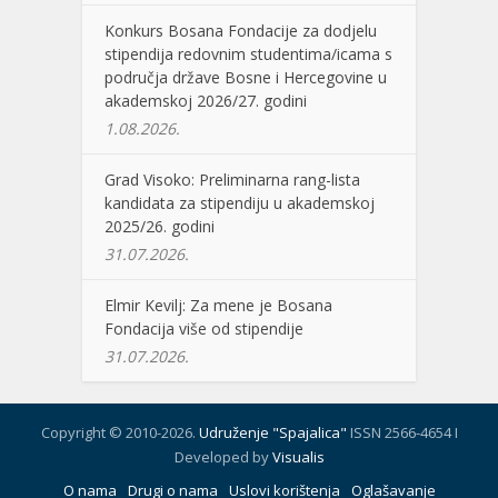
Konkurs Bosana Fondacije za dodjelu
stipendija redovnim studentima/icama s
područja države Bosne i Hercegovine u
akademskoj 2026/27. godini
1.08.2026.
Grad Visoko: Preliminarna rang-lista
kandidata za stipendiju u akademskoj
2025/26. godini
31.07.2026.
Elmir Kevilj: Za mene je Bosana
Fondacija više od stipendije
31.07.2026.
Copyright © 2010-2026.
Udruženje "Spajalica"
ISSN 2566-4654 I
Developed by
Visualis
O nama
Drugi o nama
Uslovi korištenja
Oglašavanje