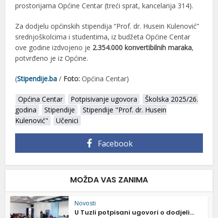
prostorijama Općine Centar (treći sprat, kancelarija 314).
Za dodjelu općinskih stipendija “Prof. dr. Husein Kulenović”
srednjoškolcima i studentima, iz budžeta Općine Centar
ove godine izdvojeno je
2.354.000 konvertibilnih maraka
,
potvrđeno je iz Općine.
(
Stipendije.ba
/
Foto:
Općina Centar)
Općina Centar
Potpisivanje ugovora
Školska 2025/26.
godina
Stipendije
Stipendije "Prof. dr. Husein
Kulenović"
Učenici
Facebook
MOŽDA VAS ZANIMA
Novosti
U Tuzli potpisani ugovori o dodjeli...