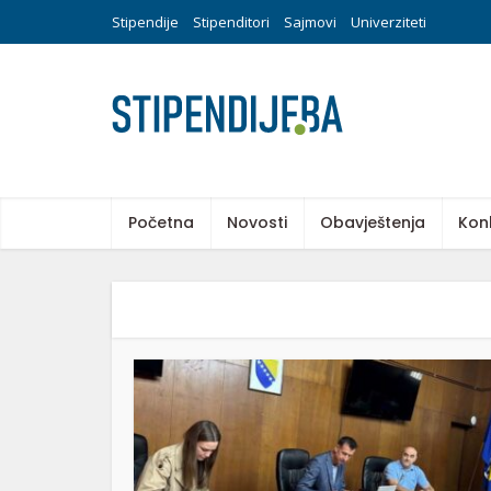
Stipendije
Stipenditori
Sajmovi
Univerziteti
Početna
Novosti
Obavještenja
Kon