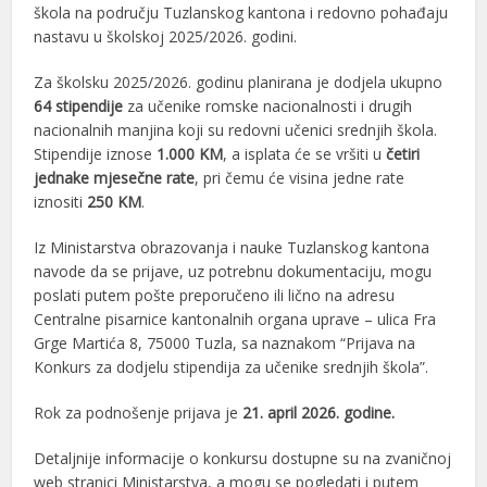
škola na području Tuzlanskog kantona i redovno pohađaju
nastavu u školskoj 2025/2026. godini.
Za školsku 2025/2026. godinu planirana je dodjela ukupno
64 stipendije
za učenike romske nacionalnosti i drugih
nacionalnih manjina koji su redovni učenici srednjih škola.
Stipendije iznose
1.000 KM
, a isplata će se vršiti u
četiri
jednake mjesečne rate
, pri čemu će visina jedne rate
iznositi
250 KM
.
Iz Ministarstva obrazovanja i nauke Tuzlanskog kantona
navode da se prijave, uz potrebnu dokumentaciju, mogu
poslati putem pošte preporučeno ili lično na adresu
Centralne pisarnice kantonalnih organa uprave – ulica Fra
Grge Martića 8, 75000 Tuzla, sa naznakom “Prijava na
Konkurs za dodjelu stipendija za učenike srednjih škola”.
Rok za podnošenje prijava je
21. april 2026. godine.
Detaljnije informacije o konkursu dostupne su na zvaničnoj
web stranici Ministarstva, a mogu se pogledati i putem