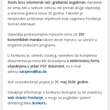
životu kroz volonterski rad i građanski angažman
. Kandidati
ne smiju biti u radnom odnosu niti primati druge stipendije,
a starosna granica iznosi 30 godina. Također je
neophodno poštivanje vrijednosti koje zagovara Fondacija
Konrad Adenauer.
Stipendija podrazumijeva mjesečni iznos od
350
konvertibilnih maraka
tokom deset mjeseci, uz učešće u
bogatom pratećem programu.
U konkursu je, između ostalog, navedeno da kompletna
dokumentacija mora biti dostavljena
u elektronskoj formi,
objedinjena u jedan PDF dokument
, na e-mail
adresu
sarajevo@kas.de.
Rok za podnošenje prijava je
31. maj 2026. godine.
Detaljnije informacije o konkursu dostupne su na zvaničnoj
web stranici Fondacije
, a mogu se pogledati i putem
direktnog linka (
konkurs
).