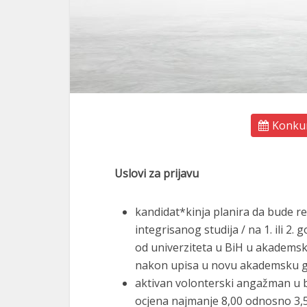
Konkur
Uslovi za prijavu
kandidat*kinja planira da bude red
integrisanog studija / na 1. ili 2
od univerziteta u BiH u akademsko
nakon upisa u novu akademsku g
aktivan volonterski angažman u b
ocjena najmanje 8,00 odnosno 3,5 