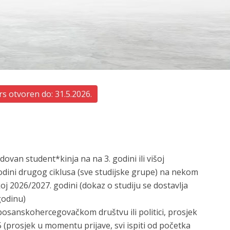
s otvoren do: 31.5.2026.
ovan student*kinja na na 3. godini ili višoj
. godini drugog ciklusa (sve studijske grupe) na nekom
j 2026/2027. godini (dokaz o studiju se dostavlja
odinu)
osanskohercegovačkom društvu ili politici, prosjek
(prosjek u momentu prijave, svi ispiti od početka