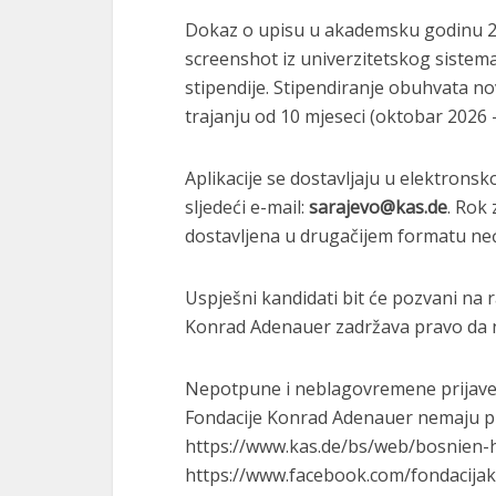
Dokaz o upisu u akademsku godinu 2
screenshot iz univerzitetskog sistema
stipendije. Stipendiranje obuhvata n
trajanju od 10 mjeseci (oktobar 2026 –
Aplikacije se dostavljaju u elektron
sljedeći e-mail:
sarajevo@kas.de
. Rok 
dostavljena u drugačijem formatu neć
Uspješni kandidati bit će pozvani na
Konrad Adenauer zadržava pravo da 
Nepotpune i neblagovremene prijave n
Fondacije Konrad Adenauer nemaju pra
https://www.kas.de/bs/web/bosnien-
https://www.facebook.com/fondacija