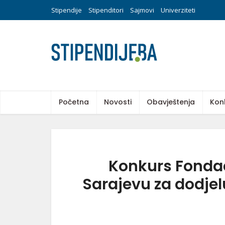
Stipendije
Stipenditori
Sajmovi
Univerziteti
Početna
Novosti
Obavještenja
Kon
Konkurs Fonda
Sarajevu za dodjelu