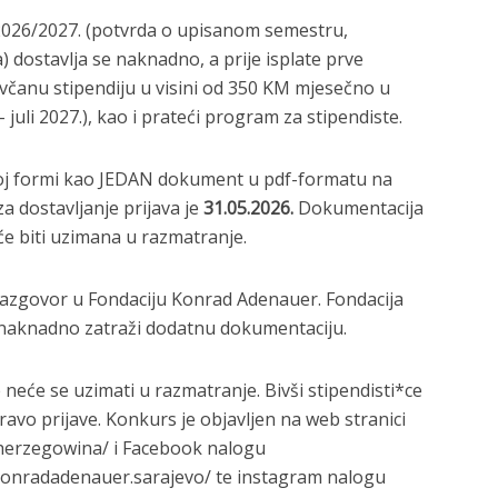
026/2027. (potvrda o upisanom semestru,
) dostavlja se naknadno, a prije isplate prve
ovčanu stipendiju u visini od 350 KM mjesečno u
 juli 2027.), kao i prateći program za stipendiste.
skoj formi kao JEDAN dokument u pdf-formatu na
za dostavljanje prijava je
31.05.2026.
Dokumentacija
e biti uzimana u razmatranje.
 razgovor u Fondaciju Konrad Adenauer. Fondacija
naknadno zatraži dodatnu dokumentaciju.
eće se uzimati u razmatranje. Bivši stipendisti*ce
vo prijave. Konkurs je objavljen na web stranici
herzegowina/ i Facebook nalogu
konradadenauer.sarajevo/ te instagram nalogu