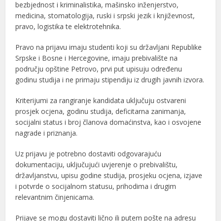
bezbjednost i kriminalistika, mašinsko inženjerstvo,
medicina, stomatologija, ruski i srpski jezik i književnost,
pravo, logistika te elektrotehnika.
Pravo na prijavu imaju studenti koji su državljani Republike
Srpske i Bosne i Hercegovine, imaju prebivalište na
području opštine Petrovo, prvi put upisuju određenu
godinu studija i ne primaju stipendiju iz drugih javnih izvora.
Kriterijumi za rangiranje kandidata uključuju ostvareni
prosjek ocjena, godinu studija, deficitarna zanimanja,
socijalni status i broj članova domaćinstva, kao i osvojene
nagrade i priznanja.
Uz prijavu je potrebno dostaviti odgovarajuću
dokumentaciju, uključujući uvjerenje o prebivalištu,
državljanstvu, upisu godine studija, prosjeku ocjena, izjave
i potvrde o socijalnom statusu, prihodima i drugim
relevantnim činjenicama.
Prijave se mogu dostaviti lično ili putem pošte na adresu