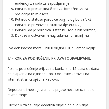
evidenciji Zavoda za zapošljavanje,
Potvrdu o primanjima članova domaćinstva za
poslednja tri mjeseca,
Potvrdu o statusu porodice poginulog borca VRS,
Potvrdu o priznavanju statusa djeteta RVI,
Potvrdu da je porodica u statusu socijalnih potreba,
Dokaze o ostvarenim nagradama i priznanjima.
Sva dokumenta moraju biti u originalu ili ovjerene kopije.
IV – ROK ZA PODNOŠENJE PRIJAVA I OBJAVLJIVANJE
Rok za podnošenje prijava na konkurs je 15 dana od dana
objavljivanja na oglasnoj tabli Opštinske uprave i na
internet stranici opštine Petrovo.
Nepotpune i neblagovremene prijave neće se uzimati u
razmatranje.
Službenik za davanje dodatnih objašnjenja je Vanja