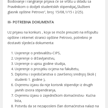
Bodovanje i rangiranje prijava će se vršitu u skladu sa
Pravilnikom o dodjeli studentskih stipendija(„Službeni
glasnik opštine Petrovo“, broj: 15/08,1/15 i 2/25).
III- POTREBNA DOKUMENTA
Uz prijavu na konkurs , koja se može preuzeti na infopultu
opštine i internet stranici opštine Petrovo, potrebno je
dostaviti sljedeća dokumenta:
Uvjerenje o prebivalištu-CIPS,
Uvjerenje o državljanstvu,
Uvjerenje o upisu godine studija,
Uvjerenje o prosjeku ocjena na fakultetu,
Diplomu i svjedočanstva o završenoj srednjoj školi (
studenti 1. godine ),
Ovjerenu izjavu da nije korisnik stipendije iz drugih
javnih izvora stipendiranja,
Ovjerenu izjavu o zajedničkom domaćinstvu- Kućna
lista,
Potvrdu da se nezaposleni član domaćinstva nalazi na