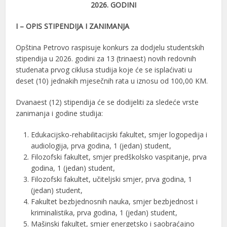
2026. GODINI
I – OPIS STIPENDIJA I ZANIMANJA
Opština Petrovo raspisuje konkurs za dodjelu studentskih
stipendija u 2026. godini za 13 (trinaest) novih redovnih
studenata prvog ciklusa studija koje će se isplaćivati u
deset (10) jednakih mjesečnih rata u iznosu od 100,00 KM.
Dvanaest (12) stipendija će se dodijeliti za sledeće vrste
zanimanja i godine studija:
Edukacijsko-rehabilitacijski fakultet, smjer logopedija i
audiologija, prva godina, 1 (jedan) student,
Filozofski fakultet, smjer predškolsko vaspitanje, prva
godina, 1 (jedan) student,
Filozofski fakultet, učiteljski smjer, prva godina, 1
(jedan) student,
Fakultet bezbjednosnih nauka, smjer bezbjednost i
kriminalistika, prva godina, 1 (jedan) student,
Mašinski fakultet, smjer energetsko i saobraćajno