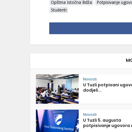
Opština Istočna Ilidža
Potpisivanje ugov
Studenti
MO
Novosti
U Tuzli potpisani ugov
dodjeli...
Novosti
U Tuzli 5. augusta
potpisivanje ugovora o