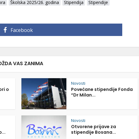
ora
Školska 2025/26. godina
Stipendija
Stipendije
Facebook
ŽDA VAS ZANIMA
Novosti
ori o
Povećane stipendije Fonda
“Dr Milan...
Novosti
Otvorene prijave za
...
stipendije Bosana...