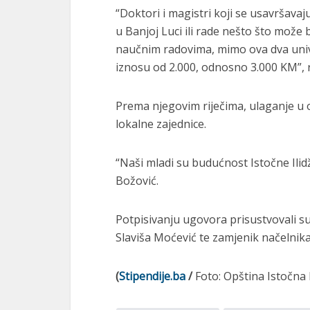
“Doktori i magistri koji se usavršava
u Banjoj Luci ili rade nešto što može b
naučnim radovima, mimo ova dva univ
iznosu od 2.000, odnosno 3.000 KM”, 
Prema njegovim riječima, ulaganje u 
lokalne zajednice.
“Naši mladi su budućnost Istočne Ilid
Božović.
Potpisivanju ugovora prisustvovali su
Slaviša Moćević te zamjenik načelnik
(
Stipendije.ba
/
Foto: Opština Istočna 