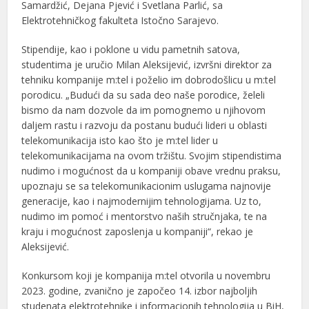
Samardžić, Dejana Pjević i Svetlana Parlić, sa
Elektrotehničkog fakulteta Istočno Sarajevo.
Stipendije, kao i poklone u vidu pametnih satova,
studentima je uručio Milan Aleksijević, izvršni direktor za
tehniku kompanije m:tel i poželio im dobrodošlicu u m:tel
porodicu. „Budući da su sada deo naše porodice, želeli
bismo da nam dozvole da im pomognemo u njihovom
daljem rastu i razvoju da postanu budući lideri u oblasti
telekomunikacija isto kao što je m:tel lider u
telekomunikacijama na ovom tržištu. Svojim stipendistima
nudimo i mogućnost da u kompaniji obave vrednu praksu,
upoznaju se sa telekomunikacionim uslugama najnovije
generacije, kao i najmodernijim tehnologijama. Uz to,
nudimo im pomoć i mentorstvo naših stručnjaka, te na
kraju i mogućnost zaposlenja u kompaniji“, rekao je
Aleksijević.
Konkursom koji je kompanija m:tel otvorila u novembru
2023. godine, zvanično je započeo 14. izbor najboljih
studenata elektrotehnike i informacionih tehnologija u BiH,