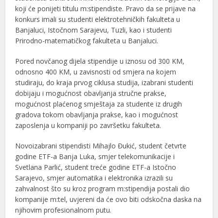
koji će ponijeti titulu m:stipendiste. Pravo da se prijave na
konkurs imali su studenti elektrotehničkih fakulteta u
Banjaluci, Istočnom Sarajevu, Tuzli, kao i studenti
Prirodno-matematičkog fakulteta u Banjaluci.
Pored novčanog dijela stipendije u iznosu od 300 KM,
odnosno 400 KM, u zavisnosti od smjera na kojem
studiraju, do kraja prvog ciklusa studija, izabrani studenti
dobijaju i mogućnost obavljanja stručne prakse,
mogućnost plaćenog smještaja za studente iz drugih
gradova tokom obavljanja prakse, kao i mogućnost
zaposlenja u kompaniji po završetku fakulteta.
Novoizabrani stipendisti Mihajlo Đukić, student četvrte
godine ETF-a Banja Luka, smjer telekomunikacije i
Svetlana Parlić, student treće godine ETF-a Istočno
Sarajevo, smjer automatika i elektronika izrazili su
zahvalnost što su kroz program m:stipendija postali dio
kompanije m:tel, uvjereni da će ovo biti odskočna daska na
njihovim profesionalnom putu.