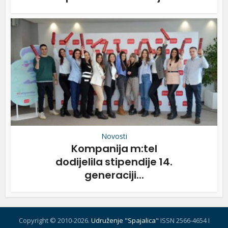
Novosti
Kompanija m:tel
dodijelila stipendije 14.
generaciji...
Copyright © 2010-2026.
Udruženje "Spajalica"
ISSN 2566-4654 I