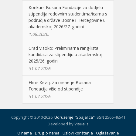
Konkurs Bosana Fondacije za dodjelu
stipendija redovnim studentima/icama s
područja države Bosne i Hercegovine u
akademskoj 2026/27. godini
1.08.2026.
Grad Visoko: Preliminarna rang-lista
kandidata za stipendiju u akademskoj
2025/26. godini
31.07.2026.
Elmir Kevilj: Za mene je Bosana
Fondacija više od stipendije
31.07.2026.
Copyright © 2010-2026.
Udruženje "Spajalica"
ISSN 2566-4654 I
Developed by
Visualis
O nama
Drugi o nama
Uslovi korištenja
Oglašavanje