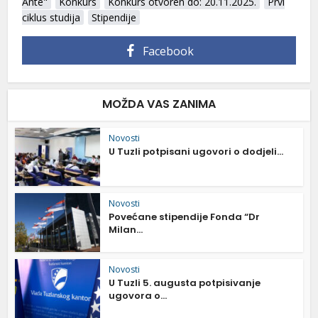
Ante"
Konkurs
Konkurs otvoren do: 20.11.2025.
Prvi
ciklus studija
Stipendije
Facebook
MOŽDA VAS ZANIMA
Novosti
U Tuzli potpisani ugovori o dodjeli...
Novosti
Povećane stipendije Fonda “Dr
Milan...
Novosti
U Tuzli 5. augusta potpisivanje
ugovora o...