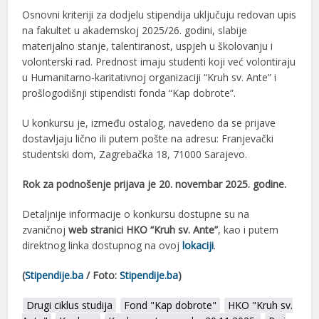
Osnovni kriteriji za dodjelu stipendija uključuju redovan upis
na fakultet u akademskoj 2025/26. godini, slabije
materijalno stanje, talentiranost, uspjeh u školovanju i
volonterski rad. Prednost imaju studenti koji već volontiraju
u Humanitarno-karitativnoj organizaciji “Kruh sv. Ante” i
prošlogodišnji stipendisti fonda “Kap dobrote”.
U konkursu je, između ostalog, navedeno da se prijave
dostavljaju lično ili putem pošte na adresu: Franjevački
studentski dom, Zagrebačka 18, 71000 Sarajevo.
Rok za podnošenje prijava je 20. novembar 2025. godine.
Detaljnije informacije o konkursu dostupne su na
zvaničnoj
web stranici HKO “Kruh sv. Ante”
, kao i putem
direktnog linka dostupnog na ovoj
lokaciji
.
(
Stipendije.ba
/ Foto:
Stipendije.ba
)
Drugi ciklus studija
Fond "Kap dobrote"
HKO "Kruh sv.