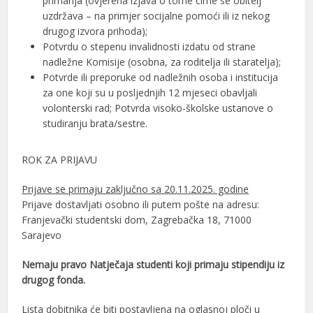
primanja (ovjerena izjava o tome čime se obitelj
uzdržava – na primjer socijalne pomoći ili iz nekog
drugog izvora prihoda);
Potvrdu o stepenu invalidnosti izdatu od strane
nadležne Komisije (osobna, za roditelja ili staratelja);
Potvrde ili preporuke od nadležnih osoba i institucija
za one koji su u posljednjih 12 mjeseci obavljali
volonterski rad; Potvrda visoko-školske ustanove o
studiranju brata/sestre.
ROK ZA PRIJAVU
Prijave se primaju zaključno sa 20.11.2025. godine
Prijave dostavljati osobno ili putem pošte na adresu:
Franjevački studentski dom, Zagrebačka 18, 71000
Sarajevo
Nemaju pravo Natječaja studenti koji primaju stipendiju iz
drugog fonda.
Lista dobitnika će biti postavljena na oglasnoj ploči u