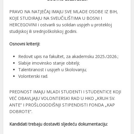
PRAVO NA NATJEČAJ IMAJU SVE MLADE OSOBE IZ BIH,
KOJE STUDIRAJU NA SVEUČILIŠTIMA U BOSNI I
HERCEGOVINI i ostvarili su solidan uspjeh u protekloj
studijskoj ili srednjoškolskoj godini.
Osnovni kriteriji:
Redovit upis na fakultet, za akademsku 2025./2026.;
Slabije imovinsko stanje obitelji;
Talentiranost i uspjeh u školovanju;
Volonterski rad.
PREDNOST IMAJU MLADI STUDENTI I STUDENTICE KOJI
VEĆ OBAVLJAJU VOLONTERSKI RAD U HKO „KRUH SV.
ANTE“ I PROŠLOGODIŠNJI STIPENDISTI FONDA „KAP
DOBROTE“.
Kandidati trebaju dostaviti sljedeću dokumentaciju: