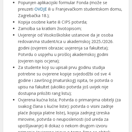
Popunjen aplikacijski formular Fonda (može se
preuzeti
OVDJE
ili u Franjevačkom studentskom domu,
Zagrebačka 18.);
Kopija osobne karte ili CIPS potvrda;
Zamolba sa kratkim životopisom;
Uvjerenje od Visokoškolske ustanove da je osoba
redovan/na student/ica u akademskoj 2025./2026.
godini (ovjereni obrazac uvjerenja sa fakulteta);
Potvrdu o uspjehu u prošloj akademskoj godini
(ovjeren ispis ocjena);
Za studente koji su upisali prvu godinu studija
potrebne su ovjerene kopije svjedodžbi od sve 4
godine i završnog (maturskog) ispita, te potvrda o
upisu na fakultet (ukoliko potvrda još uvijek nije
dostupna priložiti rang listu);
Ovjerena kućna lista; Potvrda o primanjima obitelji (za
svakog člana s kućne liste): potvrda o visini zadnje
plaće (kopija platne liste), kopija zadnjeg izreska
mirovine, potvrda o neuposlenosti (od ureda za
upošljavanje) ili dokaz o nekom drugom izvoru