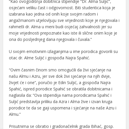
“Kao ovogodišnja dobitnica stipendije “Dr. Alma Suljić”,
osjećam veliku čast i odgovornost. Biti studentica koja je
izabrana kao jedna od onih koje svojim radom i
angažmanom utjelovljuju sve vrijednosti koje je njegovala i
rahmetli dr. Alma u meni budi osjećaj zahvalnosti jer su
moje vrijednosti prepoznate kao iste ili slične onim koje je
ona do posljednjeg dana njegovala i čuvala.”
U svojim emotivnim izlaganjima u ime porodica govorili su
otac dr. Alme Suljić i gospođa Najra Spahić.
“Ovim časnim činom smo omogućili da živi sjećanje na
našu Almu i Azru, jer sve dok živi sjećanje na njih dvije,
živjet će i one”, poručio je Edin Suljić, a gospođa Najra
Spahić, ispred porodice Spahić se obratila dobitnicama i
naglasila da: “Ova stipendija nama porodicama Spahić i
Suljić predstavlja priliku da Azra i Alma žive i izvan kruga
porodice te da se gaji uspomena i sjećanje na naše Azru i
Almu.”
Prisutnima se obratio i gradonačelnik grada Bihać, gosp.