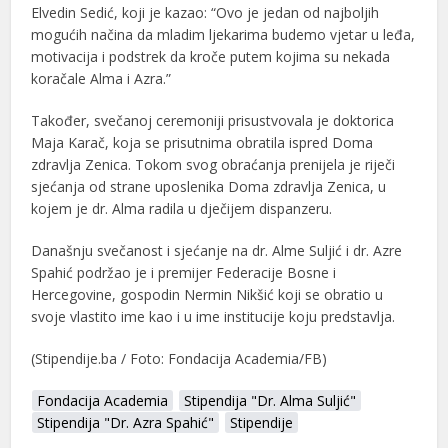
Elvedin Sedić, koji je kazao: “Ovo je jedan od najboljih
mogućih načina da mladim ljekarima budemo vjetar u leđa,
motivacija i podstrek da kroče putem kojima su nekada
koračale Alma i Azra.”
Također, svečanoj ceremoniji prisustvovala je doktorica
Maja Karač, koja se prisutnima obratila ispred Doma
zdravlja Zenica. Tokom svog obraćanja prenijela je riječi
sjećanja od strane uposlenika Doma zdravlja Zenica, u
kojem je dr. Alma radila u dječijem dispanzeru.
Današnju svečanost i sjećanje na dr. Alme Suljić i dr. Azre
Spahić podržao je i premijer Federacije Bosne i
Hercegovine, gospodin Nermin Nikšić koji se obratio u
svoje vlastito ime kao i u ime institucije koju predstavlja.
(Stipendije.ba / Foto: Fondacija Academia/FB)
Fondacija Academia
Stipendija "Dr. Alma Suljić"
Stipendija "Dr. Azra Spahić"
Stipendije