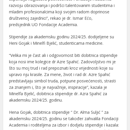
razvoju obrazovanja i podršci talentovanim studentima i
mladim profesionalcima koji svojim radom doprinose
društvenoj zajednici”, rekao je dr. Ismar Ećo,
predsjednik UO Fondacije Academia.
Stipendije za akademsku godinu 2024/25. dodijeljene su
Heni Gojak i Minelfi Bjelić, studenticama medicine.
“Velika mi je čast ali i odgovornost biti dobitnica stipendije
koja nosi ime kolegice dr Azre Spahić. Zadovoljstvo mi je
što su moj trud i rad prepoznati kroz vrijednosti koje su
upravo nju krasile. Za mene, život i rad dr. Azre Spahić
predstavljaju simbol truda, potpune posvećenosti, strasti
za znanjem i, što je najvažnije, inspiracije”, kazala je
Minelfa Bjelić, dobitnica stipendije dr. Azra Spahić za
akademsku 2024/25. godinu.
Hena Gojak, dobitnica stipendije “ Dr. Alma Suljić ” za
akademsku 2024/25. godinu se također zahvalila Fondaciji
Academia i roditeljima za izbor i dodjelu stipendije i kazala: