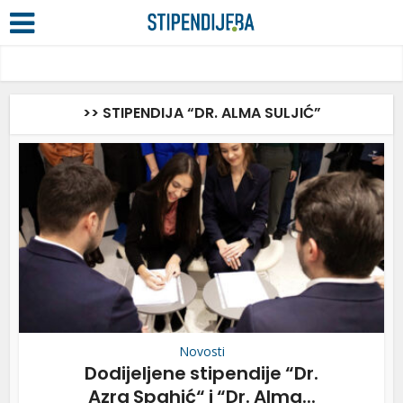
>> STIPENDIJA “DR. ALMA SULJIĆ”
Novosti
Dodijeljene stipendije “Dr.
Azra Spahić“ i “Dr. Alma...