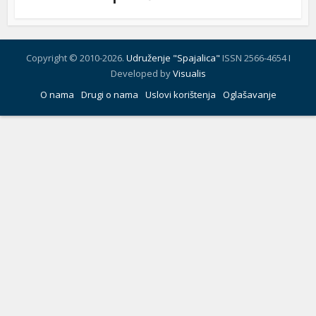
Copyright © 2010-2026.
Udruženje "Spajalica"
ISSN 2566-4654 I
Developed by
Visualis
O nama
Drugi o nama
Uslovi korištenja
Oglašavanje