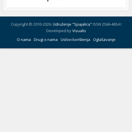
Copyright © 2010-2026.
Udruženje "Spajalica"
ISSN 2566-4654 I
Developed by
Visualis
O nama
Drugi o nama
Uslovi korištenja
Oglašavanje