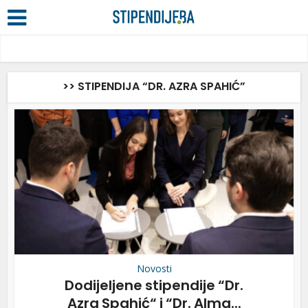
>> STIPENDIJA “DR. AZRA SPAHIĆ”
Novosti
Dodijeljene stipendije “Dr.
Azra Spahić“ i “Dr. Alma...