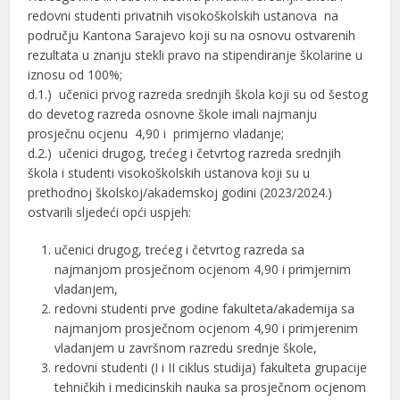
redovni studenti privatnih visokoškolskih ustanova na
području Kantona Sarajevo koji su na osnovu ostvarenih
rezultata u znanju stekli pravo na stipendiranje školarine u
iznosu od 100%;
d.1.) učenici prvog razreda srednjih škola koji su od šestog
do devetog razreda osnovne škole imali najmanju
prosječnu ocjenu 4,90 i primjerno vladanje;
d.2.) učenici drugog, trećeg i četvrtog razreda srednjih
škola i studenti visokoškolskih ustanova koji su u
prethodnoj školskoj/akademskoj godini (2023/2024.)
ostvarili sljedeći opći uspjeh:
učenici drugog, trećeg i četvrtog razreda sa
najmanjom prosječnom ocjenom 4,90 i primjernim
vladanjem,
redovni studenti prve godine fakulteta/akademija sa
najmanjom prosječnom ocjenom 4,90 i primjerenim
vladanjem u završnom razredu srednje škole,
redovni studenti (I i II ciklus studija) fakulteta grupacije
tehničkih i medicinskih nauka sa prosječnom ocjenom