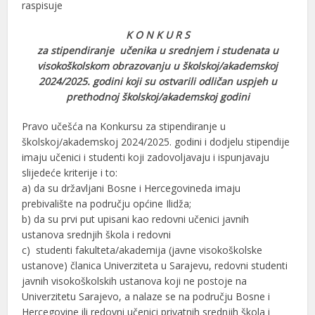
raspisuje
K O N K U R S
za stipendiranje učenika u srednjem i studenata u
visokoškolskom obrazovanju u školskoj/akademskoj
2024/2025. godini
koji su ostvarili odličan uspjeh u
prethodnoj školskoj/akademskoj godini
Pravo učešća na Konkursu za stipendiranje u
školskoj/akademskoj 2024/2025. godini i dodjelu stipendije
imaju učenici i studenti koji zadovoljavaju i ispunjavaju
slijedeće kriterije i to:
a) da su državljani Bosne i Hercegovineda imaju
prebivalište na području općine Ilidža;
b) da su prvi put upisani kao redovni učenici javnih
ustanova srednjih škola i redovni
c) studenti fakulteta/akademija (javne visokoškolske
ustanove) članica Univerziteta u Sarajevu, redovni studenti
javnih visokoškolskih ustanova koji ne postoje na
Univerzitetu Sarajevo, a nalaze se na području Bosne i
Hercegovine ili redovni učenici privatnih srednjih škola i