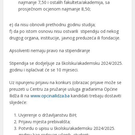
najmanje 7,50 i ostalih fakulteta/akademija, sa
prosječnom ocjenom najmanje 8,50;
e) da nisu obnovili prethodnu godinu studija;
f) da po istom osnovu nisu ostvarili stipendiju od nekog
drugog organa, institucije, javnog preduzeća ili fondacije.
Apsolventi nemaju pravo na stipendiranje
Stipendija se dodjeljuje za školsku/akademsku 2024/2025.
godinu i isplaćivat će se 10 mjeseci.
Uz ispunjenu prijavu na konkurs (obrazac prijave može se
preuzeti u Centru za pružanje usluga građanima Općine
Ilidža ili na
www.opcinailidza.ba
kandidati trebaju dostaviti
slijedeće:
Uvjerenje o državljanstvu BiH;
Prijavu mjesta prebivališta;
Potvrdu o upisu u školsku/akademsku 2024/2025.
godinu kao redovan učenik- student;