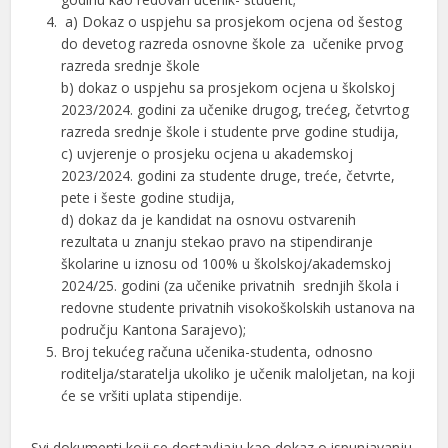
a) Dokaz o uspjehu sa prosjekom ocjena od šestog
do devetog razreda osnovne škole za učenike prvog
razreda srednje škole
b) dokaz o uspjehu sa prosjekom ocjena u školskoj
2023/2024. godini za učenike drugog, trećeg, četvrtog
razreda srednje škole i studente prve godine studija,
c) uvjerenje o prosjeku ocjena u akademskoj
2023/2024. godini za studente druge, treće, četvrte,
pete i šeste godine studija,
d) dokaz da je kandidat na osnovu ostvarenih
rezultata u znanju stekao pravo na stipendiranje
školarine u iznosu od 100% u školskoj/akademskoj
2024/25. godini (za učenike privatnih srednjih škola i
redovne studente privatnih visokoškolskih ustanova na
području Kantona Sarajevo);
Broj tekućeg računa učenika-studenta, odnosno
roditelja/staratelja ukoliko je učenik maloljetan, na koji
će se vršiti uplata stipendije.
Svi dokumenti koji se dostavljaju kao dokaz o ispunjavanju