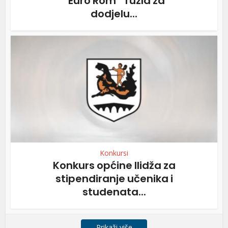
“Euro Rom” Tuzla za
dodjelu...
Konkursi
Konkurs općine Ilidža za
stipendiranje učenika i
studenata...
Prikaži više