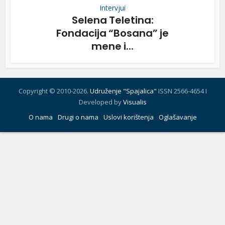
Intervjui
Selena Teletina:
Fondacija “Bosana” je
mene i...
Copyright © 2010-2026.
Udruženje "Spajalica"
ISSN 2566-4654 I
Developed by
Visualis
O nama
Drugi o nama
Uslovi korištenja
Oglašavanje