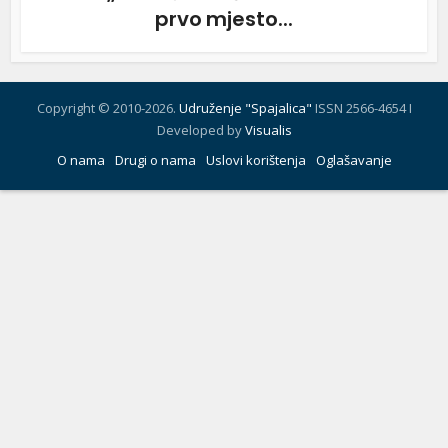
prvo mjesto...
Copyright © 2010-2026.
Udruženje "Spajalica"
ISSN 2566-4654 I
Developed by
Visualis
O nama
Drugi o nama
Uslovi korištenja
Oglašavanje