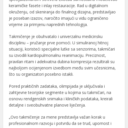
keramičke fasete i inlay restauracije. Rad u digitalnom
okruženju, od skeniranja do finalnog dizajna, predstavljao
je poseban izazov, naročito imajući u vidu ograničeno
vrijeme za primjenu naprednih tehnologija.
Takmičenje je obuhvatalo i univerzalnu medicinsku
disciplinu – pružanje prve pomoći. U simuliranoj hitnoj
situaciji, koristeći specijalne lutke sa senzorima, takmičari
su izvodili kardiopulmonalnu reanimaciju. Preciznost,
pravilan ritam i adekvatna dubina kompresija rezultirali su
najboljom ocijenjenom izvedbom među svim učesnicima,
što su organizatori posebno istakli.
Pored praktičnih zadataka, olimpijada je uključivala i
zahtjevne teorijske segmente u kojima su takmičari, na
osnovu rendgenskih snimaka i kliničkih podataka, kreirali
detaljne i sveobuhvatne planove liječenja.
„Ovo takmičenje za mene predstavlja važan korak u
profesionalnom razvoju i potvrdu da se trud, upornost i