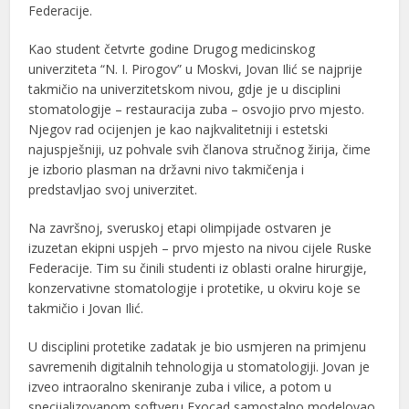
Federacije.
Kao student četvrte godine Drugog medicinskog
univerziteta “N. I. Pirogov” u Moskvi, Jovan Ilić se najprije
takmičio na univerzitetskom nivou, gdje je u disciplini
stomatologije – restauracija zuba – osvojio prvo mjesto.
Njegov rad ocijenjen je kao najkvalitetniji i estetski
najuspješniji, uz pohvale svih članova stručnog žirija, čime
je izborio plasman na državni nivo takmičenja i
predstavljao svoj univerzitet.
Na završnoj, sveruskoj etapi olimpijade ostvaren je
izuzetan ekipni uspjeh – prvo mjesto na nivou cijele Ruske
Federacije. Tim su činili studenti iz oblasti oralne hirurgije,
konzervativne stomatologije i protetike, u okviru koje se
takmičio i Jovan Ilić.
U disciplini protetike zadatak je bio usmjeren na primjenu
savremenih digitalnih tehnologija u stomatologiji. Jovan je
izveo intraoralno skeniranje zuba i vilice, a potom u
specijalizovanom softveru Exocad samostalno modelovao