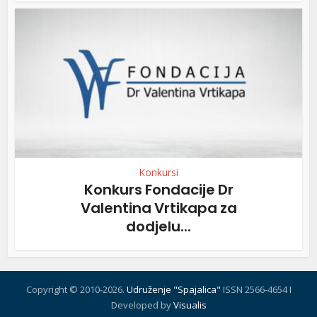
Konkursi
Konkurs Fondacije Dr
Valentina Vrtikapa za
dodjelu...
Copyright © 2010-2026.
Udruženje "Spajalica"
ISSN 2566-4654 I
Developed by
Visualis