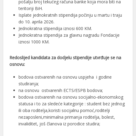
pošalju broj tekućeg računa banke koja mora biti na
teritoriji BiH.
Isplate jednokratnih stipendija počinju u martu i traju
do 10. aprila 2026.
Jednokratna stipendija iznosi 600 KM.
Jednokratna stipendija za glavnu nagradu Fondacije
iznosi 1000 KM.
Redoslijed kandidata za dodjelu stipendije utvrđuje se na
osnovu:
bodova ostvarenih na osnovu uspjeha i godine
studiranja;
na osnovu ostvarenih ECTS/ESPB bodova;
bodova ostvarenih na osnovu socijalno-ekonomskog
statusa i to za sledeće kategorije : student bez jednog
ili oba roditelja,koristi socijalnu pomoć,roditelji
nezaposleni,minimalna primanja roditelja, bolest,
invaliditet, još članova iz porodice studira;