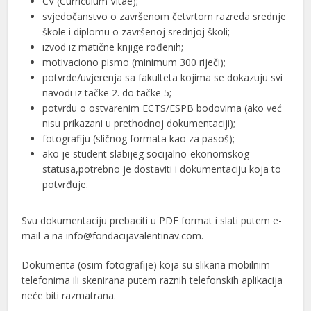
CV (Curriculum Vitae);
svjedočanstvo o završenom četvrtom razreda srednje
škole i diplomu o završenoj srednjoj školi;
izvod iz matične knjige rođenih;
motivaciono pismo (minimum 300 riječi);
potvrde/uvjerenja sa fakulteta kojima se dokazuju svi
navodi iz tačke 2. do tačke 5;
potvrdu o ostvarenim ECTS/ESPB bodovima (ako već
nisu prikazani u prethodnoj dokumentaciji);
fotografiju (sličnog formata kao za pasoš);
ako je student slabijeg socijalno-ekonomskog
statusa,potrebno je dostaviti i dokumentaciju koja to
potvrđuje.
Svu dokumentaciju prebaciti u PDF format i slati putem e-
mail-a na info@fondacijavalentinav.com.
Dokumenta (osim fotografije) koja su slikana mobilnim
telefonima ili skenirana putem raznih telefonskih aplikacija
neće biti razmatrana.