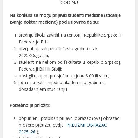
GODINU
Na konkurs se mogu prijaviti studenti medicine (sticanje
zvanja doktor medicine) pod uslovima da su:
srednju školu završili na teritoriji Republike Srpske ili
Federacije BiH;
prvi put upisali petu ili šestu godinu u ak.
2025/26.godini;
studenti na nekom od fakulteta u Republici Srpskoj,
Federaciji BiH ili Srbiji;
postigli ukupnu prosječnu ocjenu 8.00 ili veću;
i da nisu gubili nijednu akademsku godinu u
dosadašnjem studiranju.
Potrebno je priložiti:
popunjen i potpisan prijavni obrazac (ovaj obrazac
možete preuzeti ovdje
PREUZMI OBRAZAC
2025_26
);