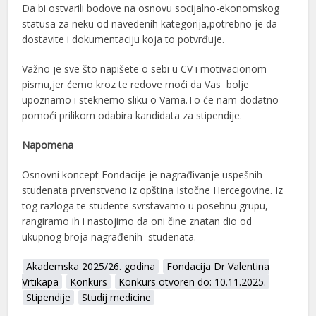
Da bi ostvarili bodove na osnovu socijalno-ekonomskog
statusa za neku od navedenih kategorija,potrebno je da
dostavite i dokumentaciju koja to potvrđuje.
Važno je sve što napišete o sebi u CV i motivacionom
pismu,jer ćemo kroz te redove moći da Vas bolje
upoznamo i steknemo sliku o Vama.To će nam dodatno
pomoći prilikom odabira kandidata za stipendije.
Napomena
Osnovni koncept Fondacije je nagrađivanje uspešnih
studenata prvenstveno iz opština Istočne Hercegovine. Iz
tog razloga te studente svrstavamo u posebnu grupu,
rangiramo ih i nastojimo da oni čine znatan dio od
ukupnog broja nagrađenih studenata.
Akademska 2025/26. godina
Fondacija Dr Valentina
Vrtikapa
Konkurs
Konkurs otvoren do: 10.11.2025.
Stipendije
Studij medicine