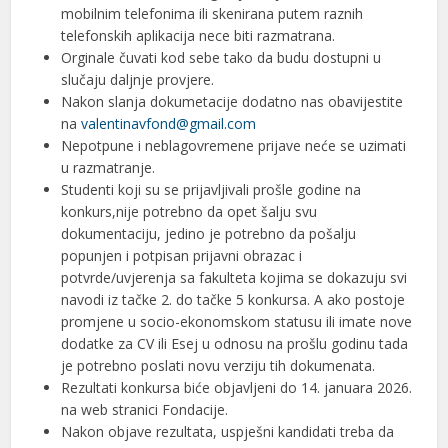
mobilnim telefonima ili skenirana putem raznih
telefonskih aplikacija nece biti razmatrana.
Orginale čuvati kod sebe tako da budu dostupni u
slučaju daljnje provjere.
Nakon slanja dokumetacije dodatno nas obavijestite
na
valentinavfond@gmail.com
Nepotpune i neblagovremene prijave neće se uzimati
u razmatranje.
Studenti koji su se prijavljivali prošle godine na
konkurs,nije potrebno da opet šalju svu
dokumentaciju, jedino je potrebno da pošalju
popunjen i potpisan prijavni obrazac i
potvrde/uvjerenja sa fakulteta kojima se dokazuju svi
navodi iz tačke 2. do tačke 5 konkursa. A ako postoje
promjene u socio-ekonomskom statusu ili imate nove
dodatke za CV ili Esej u odnosu na prošlu godinu tada
je potrebno poslati novu verziju tih dokumenata.
Rezultati konkursa biće objavljeni do 14. januara 2026.
na web stranici Fondacije.
Nakon objave rezultata, uspješni kandidati treba da