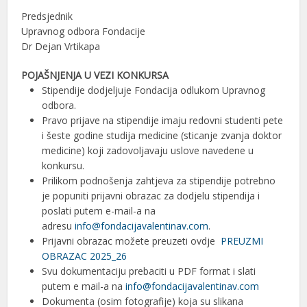
Predsjednik
Upravnog odbora Fondacije
Dr Dejan Vrtikapa
POJAŠNJENJA U VEZI KONKURSA
Stipendije dodjeljuje Fondacija odlukom Upravnog
odbora.
Pravo prijave na stipendije imaju redovni studenti pete
i šeste godine studija medicine (sticanje zvanja doktor
medicine) koji zadovoljavaju uslove navedene u
konkursu.
Prilikom podnošenja zahtjeva za stipendije potrebno
je popuniti prijavni obrazac za dodjelu stipendija i
poslati putem e-mail-a na
adresu
info@fondacijavalentinav.com
.
Prijavni obrazac možete preuzeti ovdje
PREUZMI
OBRAZAC 2025_26
Svu dokumentaciju prebaciti u PDF format i slati
putem e mail-a na
info@fondacijavalentinav.com
Dokumenta (osim fotografije) koja su slikana