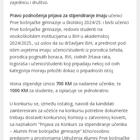
zajednicu i društvo.
Pravo podnošenja prijava za stipendiranje imaju
učenici
Prve bošnjačke gimnazije u školskoj 2024/25. i bivši učenici
Prve bošnjačke gimnazije, redovni studenti na
visokoškolskim institucijama u BiH u akademskoj
2024/2025., uz uslov da su državljani BiH, a prednost pod
istim uvjetima imaju: učenici/studenti iz porodica šehida,
porodica poginulih boraca, RVI, civilnih žrtava rata,
logoraša i učenici/studenti koji pripadaju nekoj od ovih
kategorija moraju priložiti dokaz o pripadnosti istoj.
Visina stipendije iznosi
700 KM
za nadarene učenike, te
1000 KM
za studente, a isplaćuje se jednokratno.
U konkursu se, između ostalog, navodi da kandidati
zainteresirani za učešće na konkursu potrebne dokumente
trebaju dostaviti konkursnoj Komisiji u zatvorenoj koverti,
sa naznakom “Prijava za Konkurs za stipendiranje učenika
– Alumni Prve bošnjačke gimnazije” lično/osobno
predajom u prostorijama Udruženja Alumni Prve bošnjačke